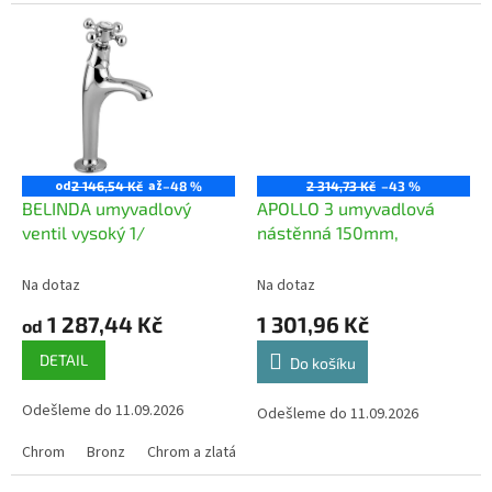
od
až
2 146,54 Kč
–48 %
2 314,73 Kč
–43 %
BELINDA umyvadlový
APOLLO 3 umyvadlová
ventil vysoký 1/
nástěnná 150mm,
Na dotaz
Na dotaz
1 287,44 Kč
1 301,96 Kč
od
DETAIL
Do košíku
Odešleme do 11.09.2026
Odešleme do 11.09.2026
Chrom
Bronz
Chrom a zlatá povrchová úprava
Měď