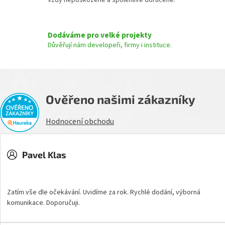
u
Dodáváme pro velké projekty
Důvěřují nám developeři, firmy i instituce.
Ověřeno našimi zákazníky
Hodnocení obchodu
Pavel Klas
Hodnocení obchodu je 5 z 5 hvězdiček.
Zatím vše dle očekávání. Uvidíme za rok. Rychlé dodání, výborná
komunikace. Doporučuji.