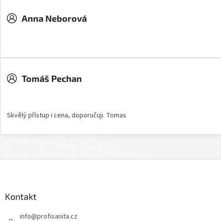
Anna Neborová
Hodnocení obchodu je 5 z 5 hvězdiček.
Tomáš Pechan
Hodnocení obchodu je 5 z 5 hvězdiček.
Skvělý přístup i cena, doporučuji. Tomas
Z
á
p
a
Kontakt
t
info
@
profisanita.cz
í