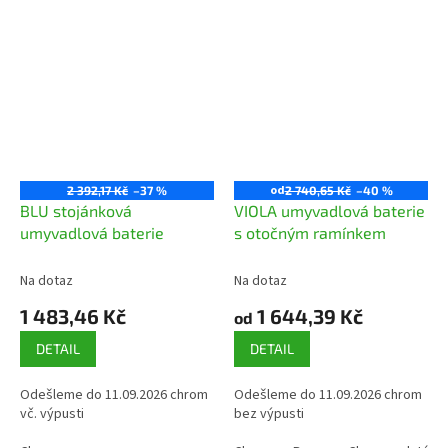
od
2 392,17 Kč
–37 %
2 740,65 Kč
–40 %
BLU stojánková
VIOLA umyvadlová baterie
umyvadlová baterie
s otočným ramínkem
Na dotaz
Na dotaz
1 483,46 Kč
1 644,39 Kč
od
DETAIL
DETAIL
Odešleme do 11.09.2026 chrom
Odešleme do 11.09.2026 chrom
vč. výpusti
bez výpusti