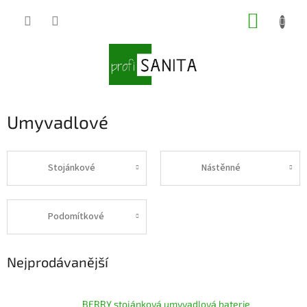
Přejít
NÁKUP
na
obsah
KOŠÍK
Umyvadlové
Stojánkové
Nástěnné
Podomítkové
Nejprodávanější
BERRY stojánková umyvadlová baterie