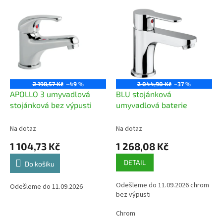
p
V
r
ý
o
p
d
i
u
s
k
p
t
r
ů
o
2 198,57 Kč
–49 %
2 044,90 Kč
–37 %
d
APOLLO 3 umyvadlová
BLU stojánková
u
stojánková bez výpusti
umyvadlová baterie
k
t
Na dotaz
Na dotaz
ů
1 104,73 Kč
1 268,08 Kč
DETAIL
Do košíku
Odešleme do 11.09.2026 chrom
Odešleme do 11.09.2026
bez výpusti
Chrom