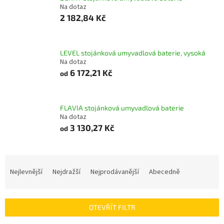
Na dotaz
2 182,84 Kč
LEVEL stojánková umyvadlová baterie, vysoká
Na dotaz
6 172,21 Kč
od
FLAVIA stojánková umyvadlová baterie
Na dotaz
3 130,27 Kč
od
Ř
a
Nejlevnější
Nejdražší
Nejprodávanější
Abecedně
z
e
n
OTEVŘÍT FILTR
í