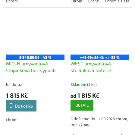
Chrom
Chrom
Bronz
Chrom a zlatá p
od
až
3 346,86 Kč
–45 %
3 914,35 Kč
–53 %
MIO-N umyvadlová
WEST umyvadlová
stojánková bez výpusti
stojánková baterie
Na dotaz
Skladem
(1 ks)
1 815 Kč
1 815 Kč
od
DETAIL
Do košíku
Odešleme do 11.09.2026 chrom,
chrom
bez výpusti