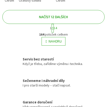
Chrom
Ocelový vzhled
Chrom
NAČÍST 12 DALŠÍCH
S
1
14
O
t
v
r
164
položek celkem
á
l
NAHORU
n
á
k
d
o
a
v
c
á
Servis bez starostí
í
n
Když je třeba, zařídíme výměnu i technika.
p
í
r
v
k
Seženeme i náhradní díly
y
I pro starší modely – stačí napsat.
v
ý
p
Garance doručení
i
s
Vždy nepoškozené a spolehlivě doručené.