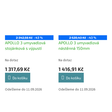
2 342,56 Kč
–43 %
2 520,43 Kč
–43 %
APOLLO 3 umyvadlová
APOLLO 3 umyvadlová
stojánková s výpustí
nástěnná 150mm
Na dotaz
Na dotaz
1 317,69 Kč
1 416,91 Kč
Do košíku
Do košíku
Odešleme do 11.09.2026
Odešleme do 11.09.2026