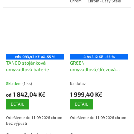
Chrom
Chrom - Easy Steel
od
až
4 093,43 Kč
–55 %
4 443,12 Kč
–55 %
TANGO stojánková
GREEN
umyvadlová baterie
umyvadlová/dřezová
nástěnná baterie
Skladem
(1 ks)
Na dotaz
1 842,04 Kč
1 999,40 Kč
od
DETAIL
DETAIL
Odešleme do 11.09.2026 chrom
Odešleme do 11.09.2026 chrom
bez výpusti