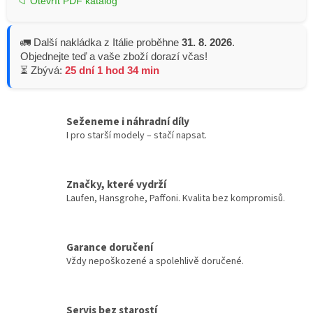
📁 Otevřít PDF katalog
🚛 Další nakládka z Itálie proběhne
31. 8. 2026
.
Objednejte teď a vaše zboží dorazí včas!
⏳ Zbývá:
25 dní 1 hod 34 min
Seženeme i náhradní díly
I pro starší modely – stačí napsat.
Značky, které vydrží
Laufen, Hansgrohe, Paffoni. Kvalita bez kompromisů.
Garance doručení
Vždy nepoškozené a spolehlivě doručené.
Servis bez starostí