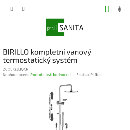
Přejít
NÁKUP
na
obsah
KOŠÍK
BIRILLO kompletní vanový
termostatický systém
ZCOL721LIQCR
Průměrné
Neohodnoceno
Podrobnosti hodnocení
Značka:
Paffoni
hodnocení
produktu
je
0,0
z
5
hvězdiček.