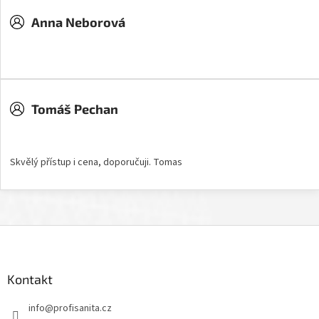
Anna Neborová
Hodnocení obchodu je 5 z 5 hvězdiček.
Tomáš Pechan
Hodnocení obchodu je 5 z 5 hvězdiček.
Skvělý přístup i cena, doporučuji. Tomas
Z
á
p
a
Kontakt
t
info
@
profisanita.cz
í