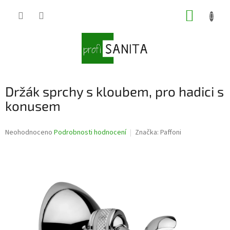
Přejít
NÁKUP
na
obsah
KOŠÍK
Držák sprchy s kloubem, pro hadici s
konusem
Průměrné
Neohodnoceno
Podrobnosti hodnocení
Značka:
Paffoni
hodnocení
produktu
je
0,0
z
5
hvězdiček.