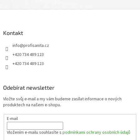
Z
á
p
a
Kontakt
t
info
@
profisanita.cz
í
+420 734 489 123
+420 734 489 123
Odebírat newsletter
Vložte svůj e-mail a my vám budeme zasílat informace o nových
produktech na našem e-shopu.
E-mail
Vložením e-mailu souhlasíte s
podmínkami ochrany osobních údajů