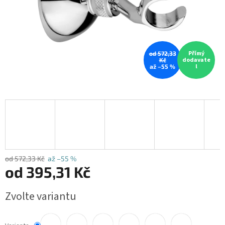
Přímý
od 572,33
dodavate
Kč
l
až –55 %
od 572,33 Kč
až –55 %
od
395,31 Kč
Měrná
Zvolte variantu
cena: