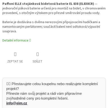
Paffoni ELLE stojánková bidetová baterie EL 838 (EL838CR)
—
jednoruční páková baterie určená pro montáž na bidet, v chromovaném
provedení, s otočným výtokem pro přesné směrování proudu vody.
Baterie je dodávána s dvěma nerezovými připojovacími hadičkami a
namontovaným perlátorem; součástí balení není odtoková/výpustní
souprava.
Detailní informace
ZEPTAT SE
SDÍLET
👷‍♂️ Přestavujete celou koupelnu nebo realizujete kompletní
projekt?
Přineste nám svůj projekt a rádi vám připravíme
zvýhodněné ceny pro kompletní řešení.
info@eim.cz