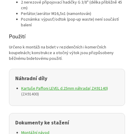
2 nerezové připojovací hadičky G 3/8" (délka přibližně 45
cm)
Perlátor/aerátor M16,5x1 (namontován)
Poznámka: výpusť/odtok (pop-up waste) není součástí
balení
Použití
Určeno k montáži na bidet v rezidenčních i komerčních
koupelnách; konstrukce a otočný výtok jsou přizpůsobeny
běžnému bidetovému použití.
Náhradní díly
Kartuše Paffoni LEVEL d.25mm náhrada( ZA91140)
(ZA91400)
Dokumenty ke stažení
Montážní návod