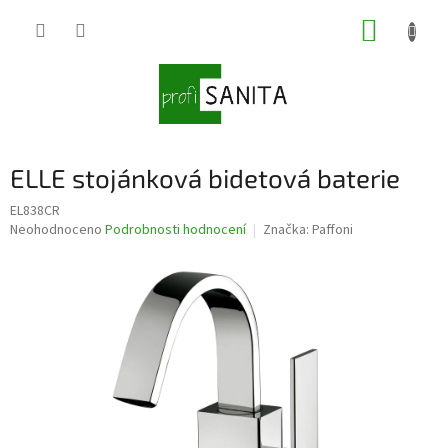
Přejít
NÁKUP
na
obsah
KOŠÍK
ELLE stojánková bidetová baterie
EL838CR
Průměrné
Neohodnoceno
Podrobnosti hodnocení
Značka:
Paffoni
hodnocení
produktu
je
0,0
z
5
hvězdiček.