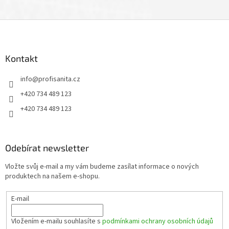
Z
á
p
a
Kontakt
t
info
@
profisanita.cz
í
+420 734 489 123
+420 734 489 123
Odebírat newsletter
Vložte svůj e-mail a my vám budeme zasílat informace o nových
produktech na našem e-shopu.
E-mail
Vložením e-mailu souhlasíte s
podmínkami ochrany osobních údajů