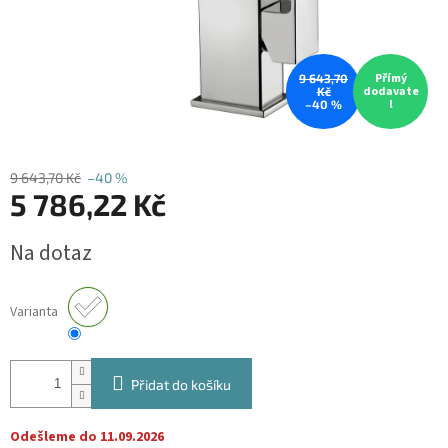
Přímý
9 643,70
dodavate
Kč
l
–40 %
9 643,70 Kč
–40 %
5 786,22 Kč
Měrná
Na dotaz
cena:
Varianta
Přidat do košíku
Odešleme do 11.09.2026