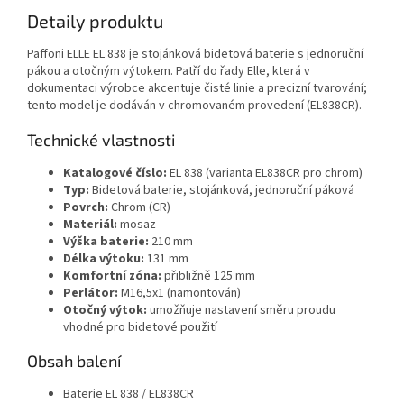
Detaily produktu
Paffoni ELLE EL 838 je stojánková bidetová baterie s jednoruční
pákou a otočným výtokem. Patří do řady Elle, která v
dokumentaci výrobce akcentuje čisté linie a precizní tvarování;
tento model je dodáván v chromovaném provedení (EL838CR).
Technické vlastnosti
Katalogové číslo:
EL 838 (varianta EL838CR pro chrom)
Typ:
Bidetová baterie, stojánková, jednoruční páková
Povrch:
Chrom (CR)
Materiál:
mosaz
Výška baterie:
210 mm
Délka výtoku:
131 mm
Komfortní zóna:
přibližně 125 mm
Perlátor:
M16,5x1 (namontován)
Otočný výtok:
umožňuje nastavení směru proudu
vhodné pro bidetové použití
Obsah balení
Baterie EL 838 / EL838CR