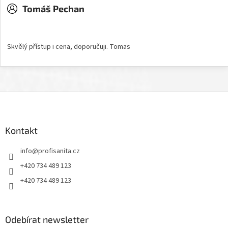
Tomáš Pechan
Hodnocení obchodu je 5 z 5 hvězdiček.
Skvělý přístup i cena, doporučuji. Tomas
Z
á
p
a
Kontakt
t
info
@
profisanita.cz
í
+420 734 489 123
+420 734 489 123
Odebírat newsletter