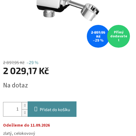
Přímý
2 897,95
dodavate
Kč
l
–29 %
2 897,95 Kč
–29 %
2 029,17 Kč
Měrná
Na dotaz
cena:
Přidat do košíku
Odešleme do 11.09.2026
zlatý, celokovový