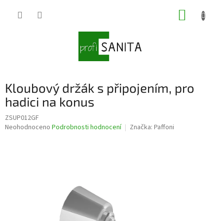
Přejít
NÁKUP
na
obsah
KOŠÍK
Kloubový držák s připojením, pro
hadici na konus
ZSUP012GF
Průměrné
Neohodnoceno
Podrobnosti hodnocení
Značka:
Paffoni
hodnocení
produktu
je
0,0
z
5
hvězdiček.