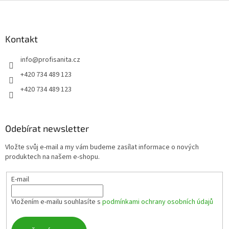
Z
á
p
a
Kontakt
t
info
@
profisanita.cz
í
+420 734 489 123
+420 734 489 123
Odebírat newsletter
Vložte svůj e-mail a my vám budeme zasílat informace o nových
produktech na našem e-shopu.
E-mail
Vložením e-mailu souhlasíte s
podmínkami ochrany osobních údajů