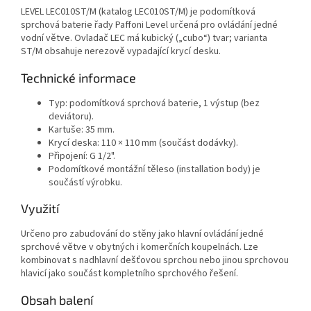
LEVEL LEC010ST/M (katalog LEC010ST/M) je podomítková
sprchová baterie řady Paffoni Level určená pro ovládání jedné
vodní větve. Ovladač LEC má kubický („cubo“) tvar; varianta
ST/M obsahuje nerezově vypadající krycí desku.
Technické informace
Typ: podomítková sprchová baterie, 1 výstup (bez
deviátoru).
Kartuše: 35 mm.
Krycí deska: 110 × 110 mm (součást dodávky).
Připojení: G 1/2".
Podomítkové montážní těleso (installation body) je
součástí výrobku.
Využití
Určeno pro zabudování do stěny jako hlavní ovládání jedné
sprchové větve v obytných i komerčních koupelnách. Lze
kombinovat s nadhlavní dešťovou sprchou nebo jinou sprchovou
hlavicí jako součást kompletního sprchového řešení.
Obsah balení