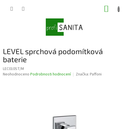
Přejít
NÁKUP
na
obsah
KOŠÍK
LEVEL sprchová podomítková
baterie
LEC010ST/M
Průměrné
Neohodnoceno
Podrobnosti hodnocení
Značka:
Paffoni
hodnocení
produktu
je
0,0
z
5
hvězdiček.