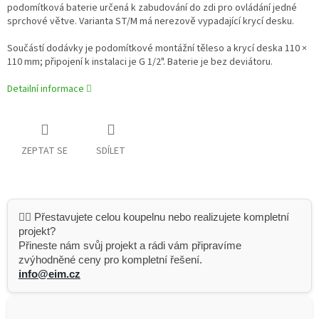
podomítková baterie určená k zabudování do zdi pro ovládání jedné
sprchové větve. Varianta ST/M má nerezově vypadající krycí desku.
Součástí dodávky je podomítkové montážní těleso a krycí deska 110 ×
110 mm; připojení k instalaci je G 1/2". Baterie je bez deviátoru.
Detailní informace
ZEPTAT SE
SDÍLET
👷‍♂️ Přestavujete celou koupelnu nebo realizujete kompletní
projekt?
Přineste nám svůj projekt a rádi vám připravíme
zvýhodněné ceny pro kompletní řešení.
info@eim.cz