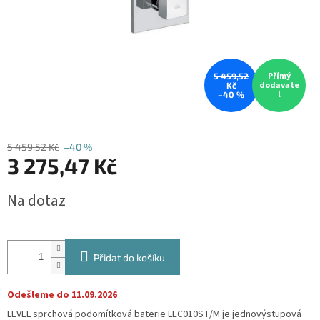
Přímý
5 459,52
dodavate
Kč
l
–40 %
5 459,52 Kč
–40 %
3 275,47 Kč
Měrná
Na dotaz
cena:
Přidat do košíku
Odešleme do 11.09.2026
LEVEL sprchová podomítková baterie LEC010ST/M je jednovýstupová