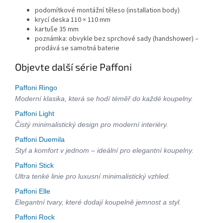
podomítkové montážní těleso (installation body)
krycí deska 110 × 110 mm
kartuše 35 mm
poznámka: obvykle bez sprchové sady (handshower) –
prodává se samotná baterie
Objevte další série Paffoni
Paffoni Ringo
Moderní klasika, která se hodí téměř do každé koupelny.
Paffoni Light
Čistý minimalistický design pro moderní interiéry.
Paffoni Duemila
Styl a komfort v jednom – ideální pro elegantní koupelny.
Paffoni Stick
Ultra tenké linie pro luxusní minimalistický vzhled.
Paffoni Elle
Elegantní tvary, které dodají koupelně jemnost a styl.
Paffoni Rock