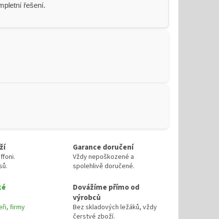
pletní řešení.
ží
Garance doručení
ffoni.
Vždy nepoškozené a
sů.
spolehlivě doručené.
ké
Dovážíme přímo od
výrobců
ři, firmy
Bez skladových ležáků, vždy
čerstvé zboží.