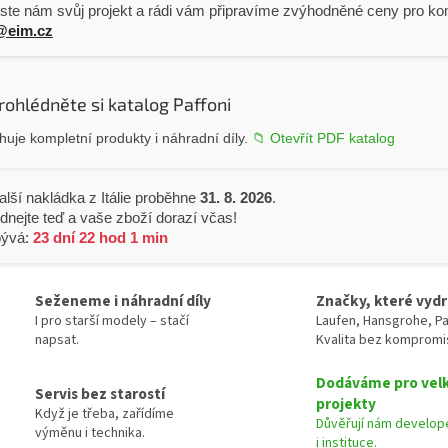
ste nám svůj projekt a rádi vám připravíme zvýhodněné ceny pro kom
@eim.cz
rohlédněte si katalog Paffoni
uje kompletní produkty i náhradní díly.
📁 Otevřít PDF katalog
alší nakládka z Itálie proběhne
31. 8. 2026
.
dnejte teď a vaše zboží dorazí včas!
bývá:
23 dní 22 hod 1 min
Seženeme i náhradní díly
Značky, které vydr
I pro starší modely – stačí
Laufen, Hansgrohe, Pa
napsat.
Kvalita bez kompromi
Dodáváme pro vel
Servis bez starostí
projekty
Když je třeba, zařídíme
Důvěřují nám develope
výměnu i technika.
i instituce.