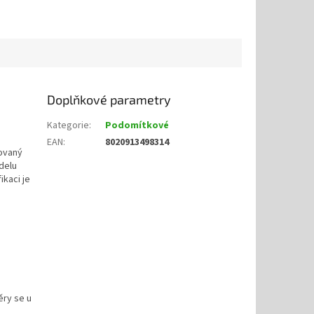
Doplňkové parametry
Kategorie
:
Podomítkové
EAN
:
8020913498314
zovaný
delu
ikaci je
ěry se u