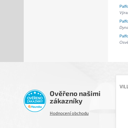
Paff
Výra
Paff
Dyna
Paff
Osvě
Ověřeno našimi
H
zákazníky
Hodnocení obchodu