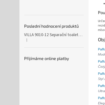
Pou
Urče
rezi
Poslední hodnocení produktů
míso
VILLA 9010-12 Separační toaleta, 230/12V
Obj
|
Hodnocení produktu je 5 z 5 hvězdiček.
Paff
Mode
Přijímáme online platby
Paff
Čist
Paff
Styl
Paff
Ultra
Paff
Eleg