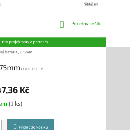
OBNÍCH ÚDAJŮ
Přihlášení
NÁKUPNÍ
Prázdný košík
KOŠÍK
Pro projektanty a partnery
vá baterie, 175mm
 175mm
LEA101AC-16
47,36 Kč
dem
(1 ks)
Přidat do košíku