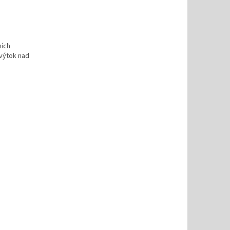
ních
 výtok nad