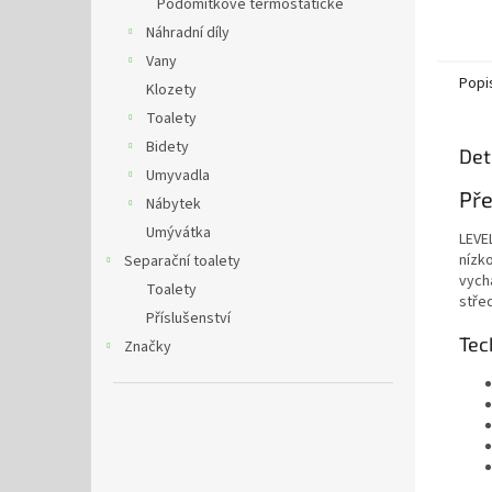
Podomítkové termostatické
Náhradní díly
Vany
Popi
Klozety
Toalety
Bidety
Det
Umyvadla
Př
Nábytek
Umývátka
LEVE
nízk
Separační toalety
vych
Toalety
střed
Příslušenství
Tec
Značky