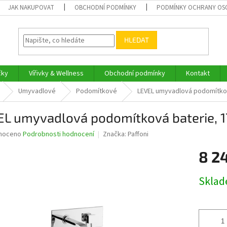
JAK NAKUPOVAT
OBCHODNÍ PODMÍNKY
PODMÍNKY OCHRANY OS
HLEDAT
čky
Vířivky & Wellness
Obchodní podmínky
Kontakt
Umyvadlové
Podomítkové
LEVEL umyvadlová podomítko
EL umyvadlová podomítková baterie,
né
noceno
Podrobnosti hodnocení
Značka:
Paffoni
ní
8 2
u
Měrná
Skla
cena:
ek.