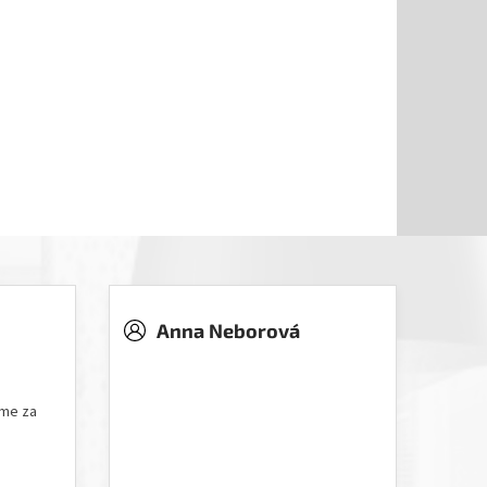
Anna Neborová
5 hvězdiček.
Hodnocení obchodu je 5 z 5 hvězdiček.
íme za