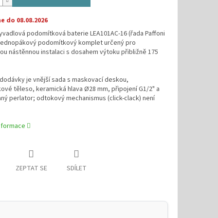
 do 08.08.2026
yvadlová podomítková baterie LEA101AC-16 (řada Paffoni
e jednopákový podomítkový komplet určený pro
u nástěnnou instalaci s dosahem výtoku přibližně 175
dodávky je vnější sada s maskovací deskou,
ové těleso, keramická hlava Ø28 mm, připojení G1/2" a
ný perlator; odtokový mechanismus (click-clack) není
informace
ZEPTAT SE
SDÍLET