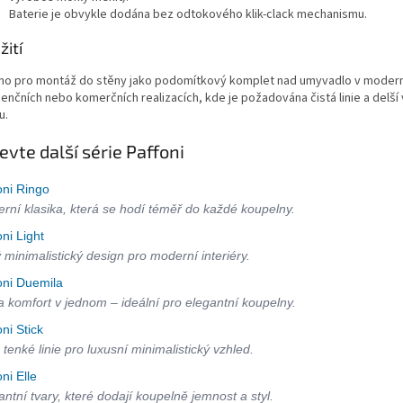
Baterie je obvykle dodána bez odtokového klik-clack mechanismu.
žití
no pro montáž do stěny jako podomítkový komplet nad umyvadlo v moder
denčních nebo komerčních realizacích, kde je požadována čistá linie a delší
u.
evte další série Paffoni
oni Ringo
rní klasika, která se hodí téměř do každé koupelny.
oni Light
ý minimalistický design pro moderní interiéry.
oni Duemila
 a komfort v jednom – ideální pro elegantní koupelny.
oni Stick
 tenké linie pro luxusní minimalistický vzhled.
oni Elle
antní tvary, které dodají koupelně jemnost a styl.