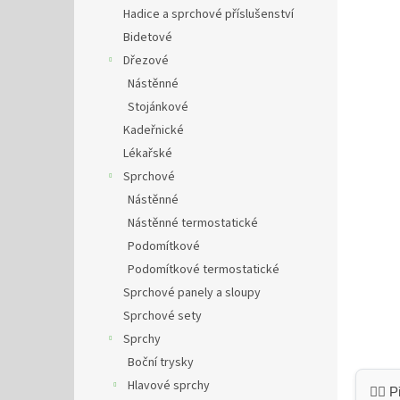
n
Hadice a sprchové příslušenství
e
Bidetové
l
Dřezové
Nástěnné
Stojánkové
Kadeřnické
Lékařské
Sprchové
Nástěnné
Nástěnné termostatické
Podomítkové
Podomítkové termostatické
Sprchové panely a sloupy
Sprchové sety
Sprchy
Boční trysky
Hlavové sprchy
👷‍♂️