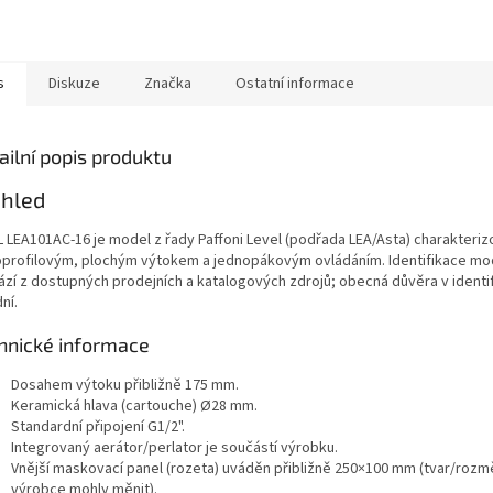
s
Diskuze
Značka
Ostatní informace
ailní popis produktu
ehled
L LEA101AC-16 je model z řady Paffoni Level (podřada LEA/Asta) charakteri
oprofilovým, plochým výtokem a jednopákovým ovládáním. Identifikace mo
ází z dostupných prodejních a katalogových zdrojů; obecná důvěra v identif
ní.
hnické informace
Dosahem výtoku přibližně 175 mm.
Keramická hlava (cartouche) Ø28 mm.
Standardní připojení G1/2".
Integrovaný aerátor/perlator je součástí výrobku.
Vnější maskovací panel (rozeta) uváděn přibližně 250×100 mm (tvar/rozm
výrobce mohly měnit).