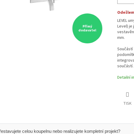
Odešleme
LEVEL um
Level) j
Přímý
dodavatel
vestavěno
mm.
Součástí 
podomítk
integrova
součástí.
Detailní 
TISK
 Přestavujete celou koupelnu nebo realizujete kompletní projekt?