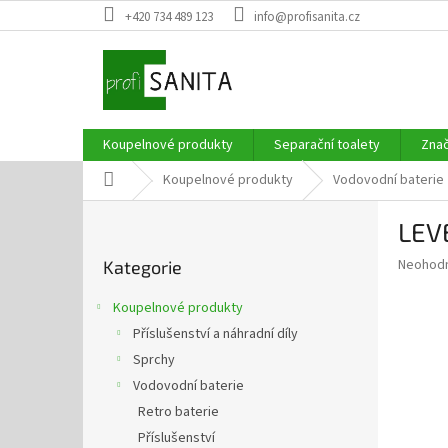
Přejít
+420 734 489 123
info@profisanita.cz
na
obsah
Koupelnové produkty
Separační toalety
Zna
Domů
Koupelnové produkty
Vodovodní baterie
P
LEV
o
Přeskočit
s
Průměr
Neohod
Kategorie
kategorie
t
hodnoce
r
produkt
Koupelnové produkty
a
je
Příslušenství a náhradní díly
0,0
n
z
Sprchy
n
5
í
Vodovodní baterie
hvězdič
p
Retro baterie
a
Příslušenství