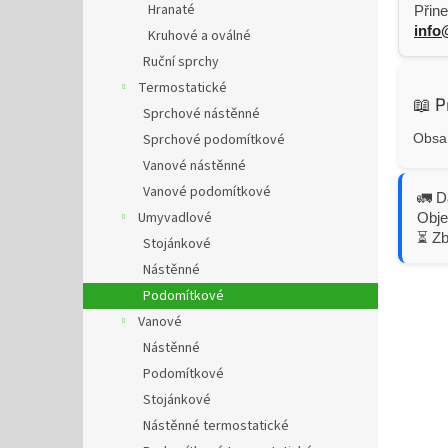
Hranaté
Přine
info
Kruhové a oválné
Ruční sprchy
Termostatické
📖 P
Sprchové nástěnné
Sprchové podomítkové
Obsah
Vanové nástěnné
Vanové podomítkové
🚛 D
Umyvadlové
Obje
⏳ Z
Stojánkové
Nástěnné
Podomítkové
Vanové
Nástěnné
Podomítkové
Stojánkové
Nástěnné termostatické