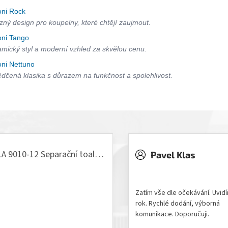
oni Rock
zný design pro koupelny, které chtějí zaujmout.
oni Tango
mický styl a moderní vzhled za skvělou cenu.
oni Nettuno
dčená klasika s důrazem na funkčnost a spolehlivost.
VILLA 9010-12 Separační toaleta, 230/12V
Pavel Klas
odnocení produktu je 5 z 5 hvězdiček.
Hodnocení obchodu je 5 z 
Zatím vše dle očekávání. Uvid
rok. Rychlé dodání, výborná
komunikace. Doporučuji.