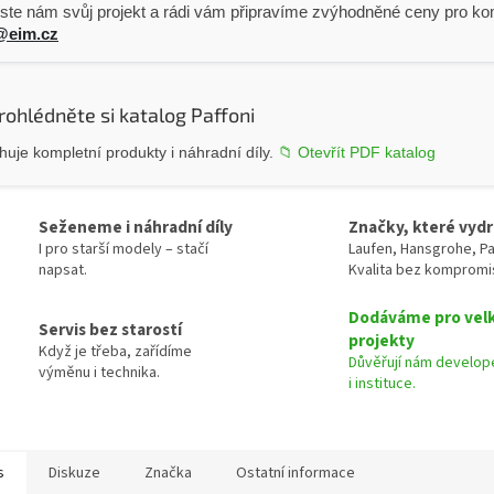
ste nám svůj projekt a rádi vám připravíme zvýhodněné ceny pro kom
@eim.cz
rohlédněte si katalog Paffoni
uje kompletní produkty i náhradní díly.
📁 Otevřít PDF katalog
Seženeme i náhradní díly
Značky, které vydr
I pro starší modely – stačí
Laufen, Hansgrohe, Pa
napsat.
Kvalita bez kompromi
Dodáváme pro vel
Servis bez starostí
projekty
Když je třeba, zařídíme
Důvěřují nám develope
výměnu i technika.
i instituce.
s
Diskuze
Značka
Ostatní informace