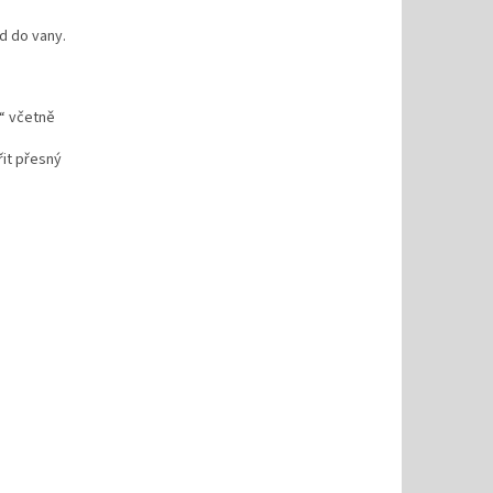
d do vany.
“ včetně
it přesný