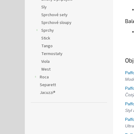
Sly
Sprchové sety
Bal
Sprchové sloupy
Sprchy
Stick
Tango
Termostaty
Obj
Viola
West
Paff
Roca
Mode
Separett
Paff
Jacuzzi®
Čist
Paff
Styl
Paff
Ultra