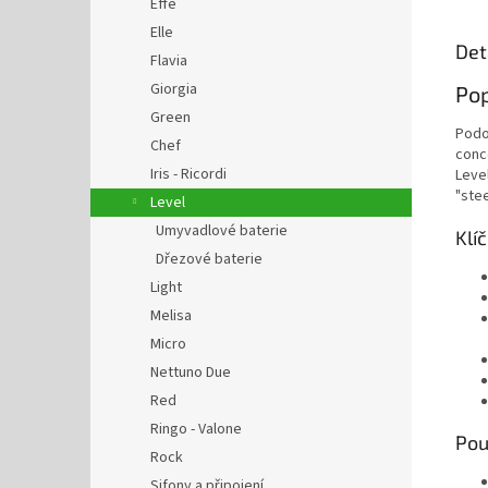
Effe
Elle
Det
Flavia
Giorgia
Pop
Green
Podo
Chef
conc
Iris - Ricordi
Leve
"ste
Level
Umyvadlové baterie
Klí
Dřezové baterie
Light
Melisa
Micro
Nettuno Due
Red
Ringo - Valone
Pou
Rock
Sifony a připojení