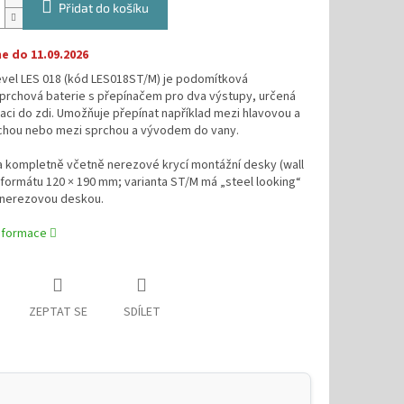
Přidat do košíku
 do 11.09.2026
evel LES 018 (kód LES018ST/M) je podomítková
prchová baterie s přepínačem pro dva výstupy, určená
laci do zdi. Umožňuje přepínat například mezi hlavovou a
rchou nebo mezi sprchou a vývodem do vany.
 kompletně včetně nerezové krycí montážní desky (wall
 formátu 120 × 190 mm; varianta ST/M má „steel looking“
 nerezovou deskou.
informace
ZEPTAT SE
SDÍLET