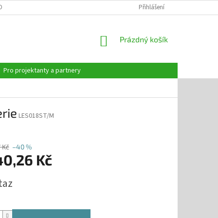
OBNÍCH ÚDAJŮ
Přihlášení
NÁKUPNÍ
Prázdný košík
KOŠÍK
Pro projektanty a partnery
rie
LES018ST/M
 Kč
–40 %
40,26 Kč
taz