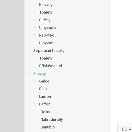
n
Klozety
e
Toalety
l
Bidety
Umyvadla
Nábytek
Umývátka
Separační toalety
Toalety
Příslušenství
Značky
Gelco
Riho
Laufen
Paffoni
Belinda
Náhradní díly
Danubio
👷‍♂️