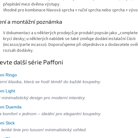
přepínání mezi dvěma výstupy.
Vhodné pro kombinace hlavová sprcha + ruční sprcha nebo sprcha + vývo
ení a montážní poznámka
V dokumentaci a u některých prodejců je produkt popsán jako „complete
krycí desky; u některých nabídek se také zmiňuje dodání instalační části
(incasso/parte incasso). Doporučujeme při objednávce u dodavatele ověř
rozsah dodávky.
evte další série Paffoni
oni Ringo
rní klasika, která se hodí téměř do každé koupelny.
oni Light
ý minimalistický design pro moderní interiéry.
oni Duemila
 a komfort v jednom – ideální pro elegantní koupelny.
oni Stick
 tenké linie pro luxusní minimalistický vzhled.