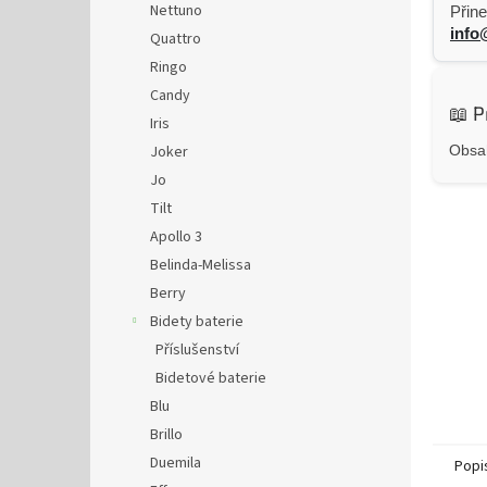
Nettuno
Přine
info
Quattro
Ringo
Candy
📖 P
Iris
Joker
Obsah
Jo
Tilt
Apollo 3
Belinda-Melissa
Berry
Bidety baterie
Příslušenství
Bidetové baterie
Blu
Brillo
Duemila
Popi