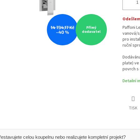
Odešleme
Paffoni L
14 734,17 Kč
Přímý
dodavatel
–40 %
vanová/s
pro insta
ruční sp
Dodávána
plate) ve
povrch s
Detailní 
TISK
 Přestavujete celou koupelnu nebo realizujete kompletní projekt?