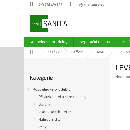
Přejít
+420 734 489 123
info@profisanita.cz
na
obsah
Koupelnové produkty
Separační toalety
Zna
Domů
Značky
Paffoni
Level
LEVEL v
P
LEV
o
Přeskočit
s
Průměr
Neohod
Kategorie
kategorie
t
hodnoce
r
produkt
Koupelnové produkty
a
je
Příslušenství a náhradní díly
0,0
n
z
Sprchy
n
5
í
Vodovodní baterie
hvězdič
p
Náhradní díly
a
Vany