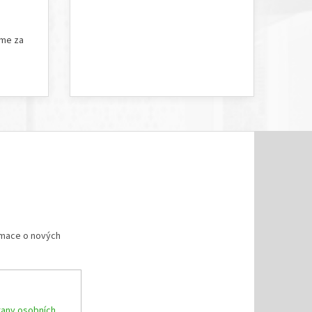
5 hvězdiček.
Hodnocení obchodu je 5 z 5 hvězdiček.
íme za
rmace o nových
any osobních