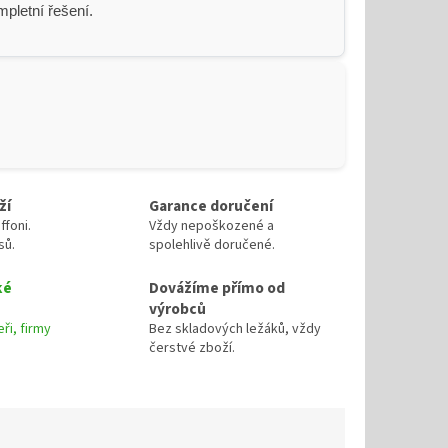
pletní řešení.
ží
Garance doručení
ffoni.
Vždy nepoškozené a
sů.
spolehlivě doručené.
ké
Dovážíme přímo od
výrobců
ři, firmy
Bez skladových ležáků, vždy
čerstvé zboží.