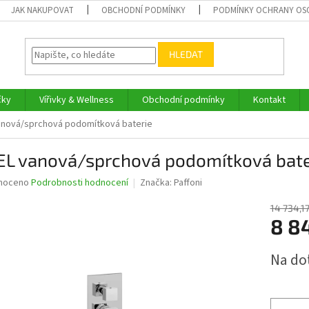
JAK NAKUPOVAT
OBCHODNÍ PODMÍNKY
PODMÍNKY OCHRANY OS
HLEDAT
čky
Vířivky & Wellness
Obchodní podmínky
Kontakt
anová/sprchová podomítková baterie
EL vanová/sprchová podomítková bate
né
noceno
Podrobnosti hodnocení
Značka:
Paffoni
ní
u
14 734,17
8 8
Měrná
Na do
cena:
ek.