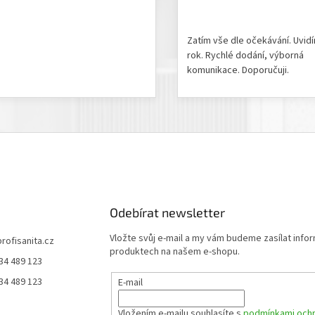
odnocení produktu je 5 z 5 hvězdiček.
Hodnocení obchodu je 5 z 
Zatím vše dle očekávání. Uvid
rok. Rychlé dodání, výborná
komunikace. Doporučuji.
Odebírat newsletter
Vložte svůj e-mail a my vám budeme zasílat info
profisanita.cz
produktech na našem e-shopu.
34 489 123
34 489 123
E-mail
Vložením e-mailu souhlasíte s
podmínkami ochr