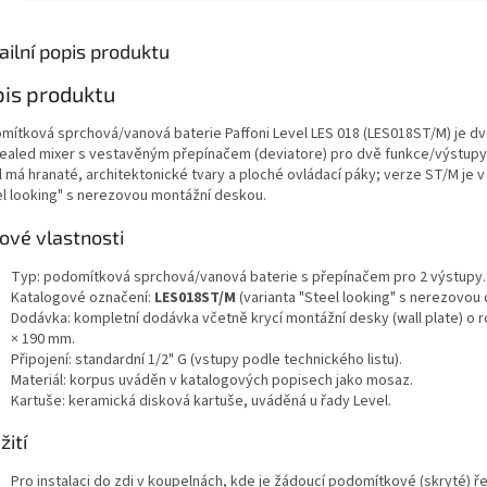
ailní popis produktu
is produktu
mítková sprchová/vanová baterie Paffoni Level LES 018 (LES018ST/M) je dv
ealed mixer s vestavěným přepínačem (deviatore) pro dvě funkce/výstupy
l má hranaté, architektonické tvary a ploché ovládací páky; verze ST/M je 
el looking" s nerezovou montážní deskou.
čové vlastnosti
Typ: podomítková sprchová/vanová baterie s přepínačem pro 2 výstupy.
Katalogové označení:
LES018ST/M
(varianta "Steel looking" s nerezovou
Dodávka: kompletní dodávka včetně krycí montážní desky (wall plate) o 
× 190 mm.
Připojení: standardní 1/2" G (vstupy podle technického listu).
Materiál: korpus uváděn v katalogových popisech jako mosaz.
Kartuše: keramická disková kartuše, uváděná u řady Level.
žití
Pro instalaci do zdi v koupelnách, kde je žádoucí podomítkové (skryté) ře