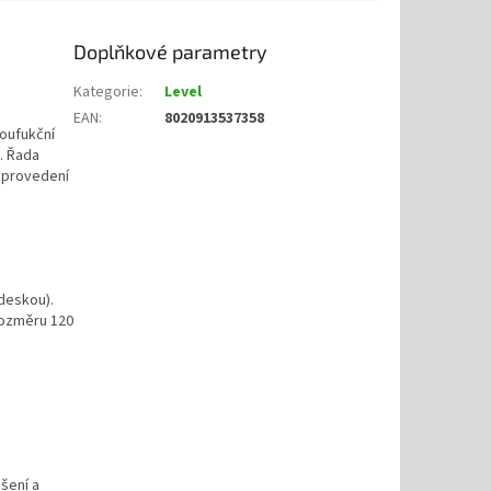
Doplňkové parametry
Kategorie
:
Level
EAN
:
8020913537358
oufukční
. Řada
v provedení
 deskou).
rozměru 120
šení a