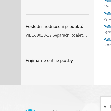
Paff
Eleg
Paff
Výra
Poslední hodnocení produktů
Paff
Dyna
VILLA 9010-12 Separační toaleta, 230/12V
Paff
|
Hodnocení produktu je 5 z 5 hvězdiček.
Osvě
Přijímáme online platby