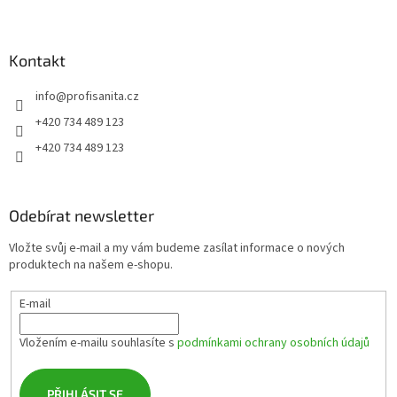
Z
á
p
a
Kontakt
t
info
@
profisanita.cz
í
+420 734 489 123
+420 734 489 123
Odebírat newsletter
Vložte svůj e-mail a my vám budeme zasílat informace o nových
produktech na našem e-shopu.
E-mail
Vložením e-mailu souhlasíte s
podmínkami ochrany osobních údajů
PŘIHLÁSIT SE