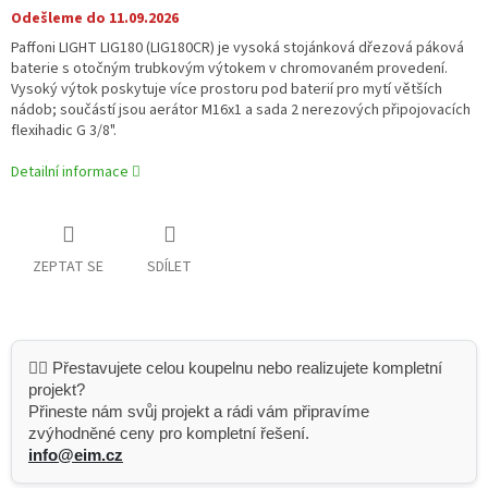
Odešleme do 11.09.2026
Paffoni LIGHT LIG180 (LIG180CR) je vysoká stojánková dřezová páková
baterie s otočným trubkovým výtokem v chromovaném provedení.
Vysoký výtok poskytuje více prostoru pod baterií pro mytí větších
nádob; součástí jsou aerátor M16x1 a sada 2 nerezových připojovacích
flexihadic G 3/8".
Detailní informace
ZEPTAT SE
SDÍLET
👷‍♂️ Přestavujete celou koupelnu nebo realizujete kompletní
projekt?
Přineste nám svůj projekt a rádi vám připravíme
zvýhodněné ceny pro kompletní řešení.
info@eim.cz