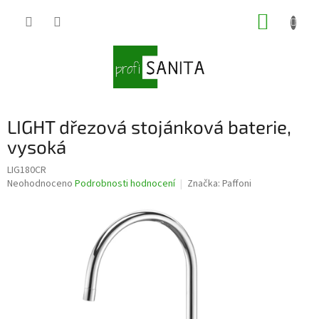
Přejít
NÁKUP
na
obsah
KOŠÍK
LIGHT dřezová stojánková baterie,
vysoká
LIG180CR
Průměrné
Neohodnoceno
Podrobnosti hodnocení
Značka:
Paffoni
hodnocení
produktu
je
0,0
z
5
hvězdiček.