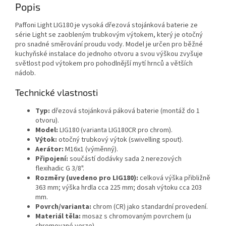
Popis
Paffoni Light LIG180 je vysoká dřezová stojánková baterie ze
série Light se zaobleným trubkovým výtokem, který je otočný
pro snadné směrování proudu vody. Model je určen pro běžné
kuchyňské instalace do jednoho otvoru a svou výškou zvyšuje
světlost pod výtokem pro pohodlnější mytí hrnců a větších
nádob.
Technické vlastnosti
Typ:
dřezová stojánková páková baterie (montáž do 1
otvoru).
Model:
LIG180 (varianta LIG180CR pro chrom).
Výtok:
otočný trubkový výtok (swivelling spout).
Aerátor:
M16x1 (výměnný).
Připojení:
součástí dodávky sada 2 nerezových
flexihadic G 3/8".
Rozměry (uvedeno pro LIG180):
celková výška přibližně
363 mm; výška hrdla cca 225 mm; dosah výtoku cca 203
mm.
Povrch/varianta:
chrom (CR) jako standardní provedení.
Materiál těla:
mosaz s chromovaným povrchem (u
chromované verze).