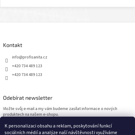
Z
á
p
a
Kontakt
t
info
@
profisanita.cz
í
+420 734 489 123
+420 734 489 123
Odebírat newsletter
Vložte svůj e-mail a my vám budeme zasílat informace o nových
produktech na našem e-shopu.
K personalizaci obsahu a reklam, poskytování funkcí
E-mail
sociálních médií a analýze naší návštěvnosti využíváme