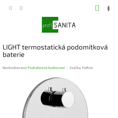
Přejít
NÁKUP
na
obsah
KOŠÍK
LIGHT termostatická podomítková
baterie
Průměrné
Neohodnoceno
Podrobnosti hodnocení
Značka:
Paffoni
hodnocení
produktu
je
0,0
z
5
hvězdiček.