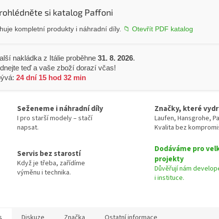
rohlédněte si katalog Paffoni
uje kompletní produkty i náhradní díly.
📁 Otevřít PDF katalog
alší nakládka z Itálie proběhne
31. 8. 2026
.
dnejte teď a vaše zboží dorazí včas!
bývá:
24 dní 15 hod 32 min
Seženeme i náhradní díly
Značky, které vydr
I pro starší modely – stačí
Laufen, Hansgrohe, Pa
napsat.
Kvalita bez kompromi
Dodáváme pro vel
Servis bez starostí
projekty
Když je třeba, zařídíme
Důvěřují nám develope
výměnu i technika.
i instituce.
s
Diskuze
Značka
Ostatní informace