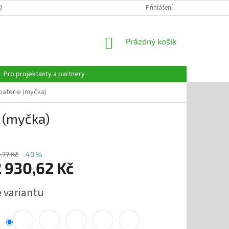
OBNÍCH ÚDAJŮ
Přihlášení
NÁKUPNÍ
Prázdný košík
KOŠÍK
Pro projektanty a partnery
aterie (myčka)
 (myčka)
,77 Kč
–40 %
 930,62 Kč
e variantu