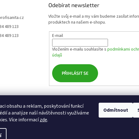
Odebírat newsletter
Vložte svůj e-mail a my vám budeme zasílat info
profisanita.cz
produktech na našem e-shopu.
34 489 123
34 489 123
E-mail
Vložením e-mailu souhlasíte s
podmínkami ochr
údajů
PŘIHLÁSIT SE
osobních údajů
Cookies
Obchodní podmínky
Doprava
Platební zásady
aci obsahu a reklam, poskytování funkcí
Odmítnout
édií a analýze naší návštěvnosti využíváme
ies. Více informací
zde
.
í
a.
Upravit nastavení cookies