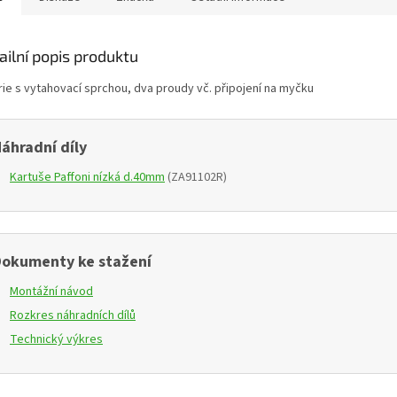
ailní popis produktu
rie s vytahovací sprchou, dva proudy vč. připojení na myčku
áhradní díly
Kartuše Paffoni nízká d.40mm
(ZA91102R)
okumenty ke stažení
Montážní návod
Rozkres náhradních dílů
Technický výkres