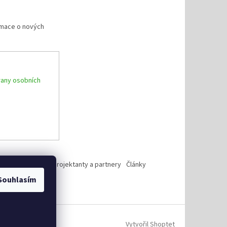
rmace o nových
any osobních
Reference
Pro projektanty a partnery
Články
Souhlasím
Vytvořil Shoptet