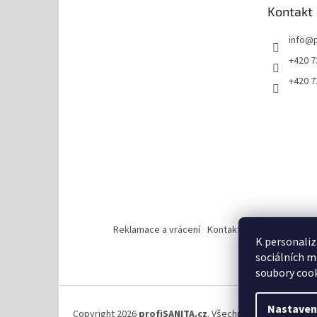
Kontakt
í
info
@
+420 7
+420 7
Reklamace a vrácení
Kontakt
Zásady ochrany 
K personaliz
sociálních m
soubory cook
Nastaven
Copyright 2026
profiSANITA.cz
. Všechna práva vyhrazen