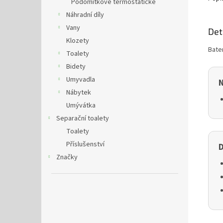
Podomítkové termostatické
Náhradní díly
Vany
Det
Klozety
Bate
Toalety
Bidety
Umyvadla
N
Nábytek
Umývátka
Separační toalety
Toalety
Příslušenství
D
Značky