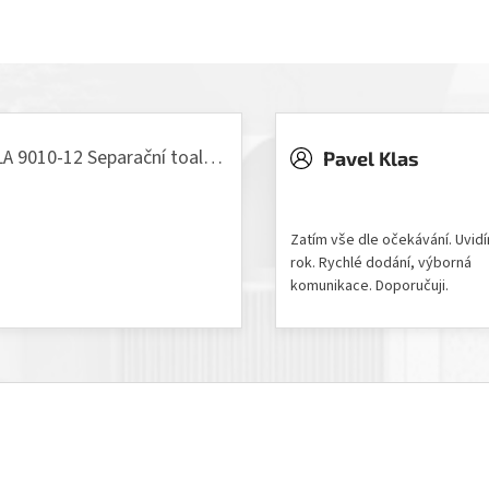
VILLA 9010-12 Separační toaleta, 230/12V
Pavel Klas
odnocení produktu je 5 z 5 hvězdiček.
Hodnocení obchodu je 5 z 
Zatím vše dle očekávání. Uvid
rok. Rychlé dodání, výborná
komunikace. Doporučuji.