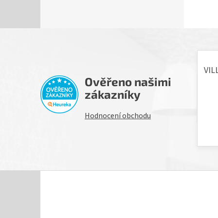
Ověřeno našimi
H
zákazníky
Hodnocení obchodu
Z
á
p
a
t