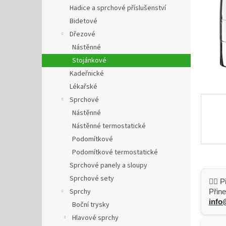
n
Hadice a sprchové příslušenství
e
Bidetové
l
Dřezové
Nástěnné
Stojánkové
Kadeřnické
Lékařské
Sprchové
Nástěnné
Nástěnné termostatické
Podomítkové
Podomítkové termostatické
Sprchové panely a sloupy
Sprchové sety
👷‍♂️
Sprchy
Přine
info
Boční trysky
Hlavové sprchy