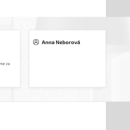
Anna Neborová
5 hvězdiček.
Hodnocení obchodu je 5 z 5 hvězdiček.
íme za