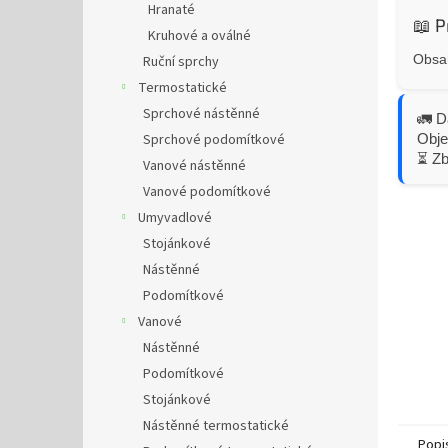
Hranaté
📖 P
Kruhové a oválné
Obsah
Ruční sprchy
Termostatické
Sprchové nástěnné
🚛 D
Obje
Sprchové podomítkové
⏳ Z
Vanové nástěnné
Vanové podomítkové
Umyvadlové
Stojánkové
Nástěnné
Podomítkové
Vanové
Nástěnné
Podomítkové
Stojánkové
Nástěnné termostatické
Popi