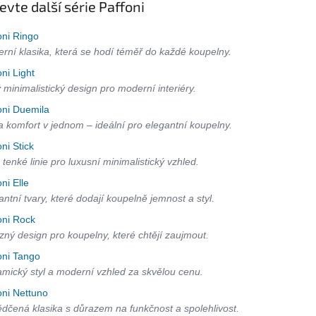
evte další série Paffoni
oni Ringo
rní klasika, která se hodí téměř do každé koupelny.
oni Light
ý minimalistický design pro moderní interiéry.
oni Duemila
 a komfort v jednom – ideální pro elegantní koupelny.
oni Stick
 tenké linie pro luxusní minimalistický vzhled.
oni Elle
antní tvary, které dodají koupelně jemnost a styl.
oni Rock
zný design pro koupelny, které chtějí zaujmout.
oni Tango
mický styl a moderní vzhled za skvělou cenu.
oni Nettuno
dčená klasika s důrazem na funkčnost a spolehlivost.