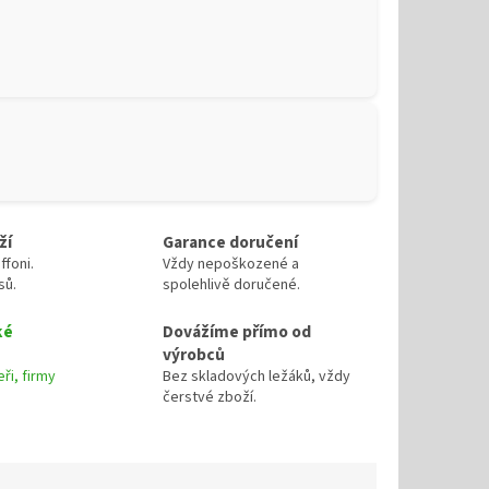
ží
Garance doručení
ffoni.
Vždy nepoškozené a
sů.
spolehlivě doručené.
ké
Dovážíme přímo od
výrobců
ři, firmy
Bez skladových ležáků, vždy
čerstvé zboží.