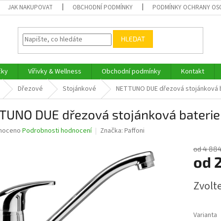
JAK NAKUPOVAT
OBCHODNÍ PODMÍNKY
PODMÍNKY OCHRANY OS
HLEDAT
čky
Vířivky & Wellness
Obchodní podmínky
Kontakt
Dřezové
Stojánkové
NETTUNO DUE dřezová stojánková b
TUNO DUE dřezová stojánková baterie
né
noceno
Podrobnosti hodnocení
Značka:
Paffoni
ní
u
od 4 884
od
2
Měrná
Zvolt
cena:
ek.
Varianta