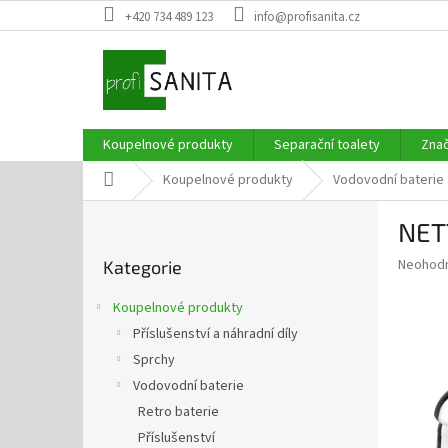
Přejít
+420 734 489 123
info@profisanita.cz
na
obsah
Koupelnové produkty
Separační toalety
Zna
Domů
Koupelnové produkty
Vodovodní baterie
P
NET
o
Přeskočit
s
Průměr
Neohod
Kategorie
kategorie
t
hodnoce
r
produkt
Koupelnové produkty
a
je
Příslušenství a náhradní díly
0,0
n
z
Sprchy
n
5
í
Vodovodní baterie
hvězdič
p
Retro baterie
a
Příslušenství