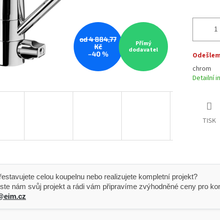
od 4 884,77
Přímý
Kč
dodavatel
–40 %
Odešleme
chrom
Detailní 
TISK
 Přestavujete celou koupelnu nebo realizujete kompletní projekt?
ste nám svůj projekt a rádi vám připravíme zvýhodněné ceny pro kom
@eim.cz