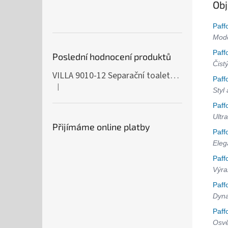
Obj
Paff
Mode
Paff
Poslední hodnocení produktů
Čist
VILLA 9010-12 Separační toaleta, 230/12V
Paff
|
Hodnocení produktu je 5 z 5 hvězdiček.
Styl
Paff
Ultra
Přijímáme online platby
Paff
Eleg
Paff
Výra
Paff
Dyna
Paff
Osvě