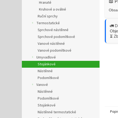
📖 P
Hranaté
Kruhové a oválné
Obsah
Ruční sprchy
Termostatické
🚛 D
Sprchové nástěnné
Obje
⏳ Z
Sprchové podomítkové
Vanové nástěnné
Vanové podomítkové
Umyvadlové
Stojánkové
Nástěnné
Podomítkové
Vanové
Nástěnné
Podomítkové
Stojánkové
Popi
Nástěnné termostatické