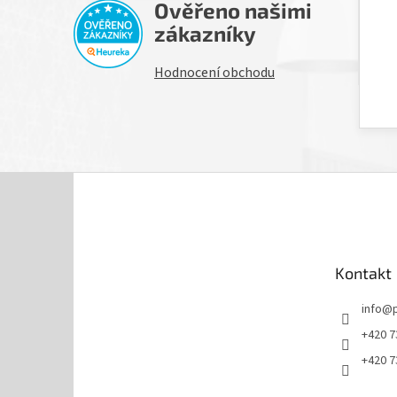
Ověřeno našimi
H
zákazníky
Hodnocení obchodu
Z
á
p
a
t
Kontakt
í
info
@
+420 7
+420 7