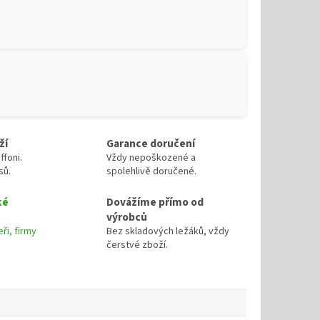
ží
Garance doručení
ffoni.
Vždy nepoškozené a
sů.
spolehlivě doručené.
ké
Dovážíme přímo od
výrobců
ři, firmy
Bez skladových ležáků, vždy
čerstvé zboží.