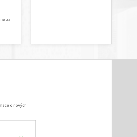
5 hvězdiček.
Hodnocení obchodu je 5 z 5 hvězdiček.
íme za
rmace o nových