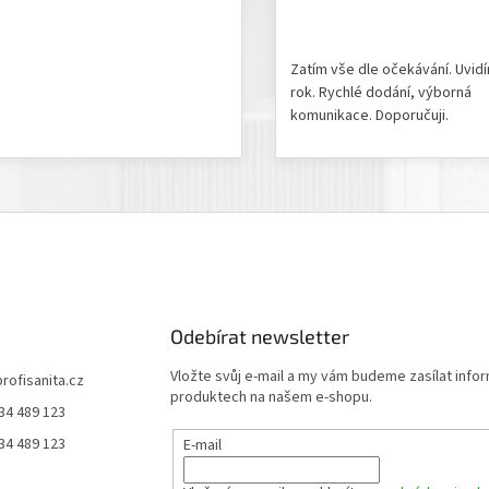
odnocení produktu je 5 z 5 hvězdiček.
Hodnocení obchodu je 5 z 
Zatím vše dle očekávání. Uvid
rok. Rychlé dodání, výborná
komunikace. Doporučuji.
Odebírat newsletter
Vložte svůj e-mail a my vám budeme zasílat info
profisanita.cz
produktech na našem e-shopu.
34 489 123
34 489 123
E-mail