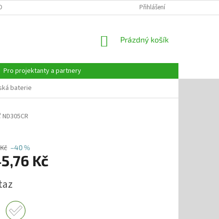
OBNÍCH ÚDAJŮ
Přihlášení
NÁKUPNÍ
Prázdný košík
KOŠÍK
Pro projektanty a partnery
ká baterie
e
ND305CR
 Kč
–40 %
5,76 Kč
taz