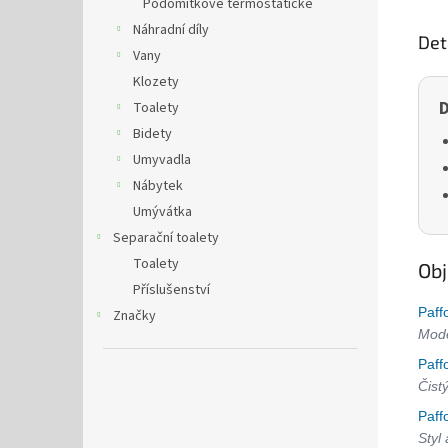
Podomítkové termostatické
Náhradní díly
Det
Vany
Klozety
D
Toalety
Bidety
Umyvadla
Nábytek
Umývátka
Separační toalety
Toalety
Obj
Příslušenství
Paff
Značky
Mode
Paff
Čist
Paff
Styl