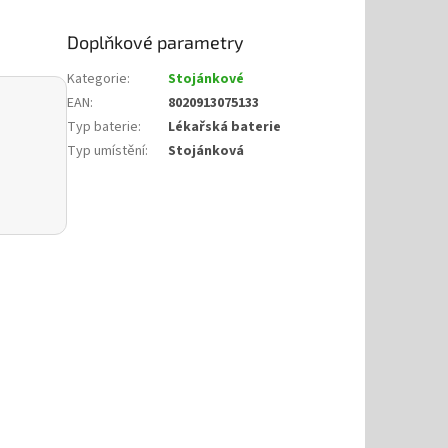
Doplňkové parametry
Kategorie
:
Stojánkové
EAN
:
8020913075133
Typ baterie
:
Lékařská baterie
Typ umístění
:
Stojánková