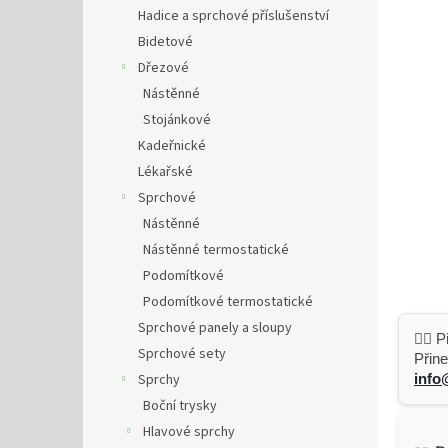
n
Hadice a sprchové příslušenství
e
Bidetové
l
Dřezové
Nástěnné
Stojánkové
Kadeřnické
Lékařské
Sprchové
Nástěnné
Nástěnné termostatické
Podomítkové
Podomítkové termostatické
Sprchové panely a sloupy
👷‍♂️
Sprchové sety
Přine
Sprchy
info
Boční trysky
Hlavové sprchy