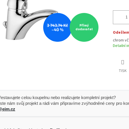
3 743,74 Kč
Přímý
dodavatel
–40 %
Odešleme
chrom vč.
Detailní 
TISK
 Přestavujete celou koupelnu nebo realizujete kompletní projekt?
ste nám svůj projekt a rádi vám připravíme zvýhodněné ceny pro kom
@eim.cz