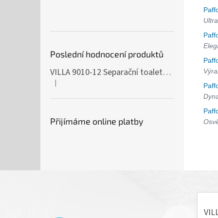
Paff
Ultra
Paff
Eleg
Poslední hodnocení produktů
Paff
VILLA 9010-12 Separační toaleta, 230/12V
Výra
|
Hodnocení produktu je 5 z 5 hvězdiček.
Paff
Dyna
Paff
Přijímáme online platby
Osvě