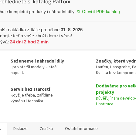
rohlédněte si katalog Paffoni
uje kompletní produkty i náhradní díly.
📁 Otevřít PDF katalog
alší nakládka z Itálie proběhne
31. 8. 2026
.
dnejte teď a vaše zboží dorazí včas!
bývá:
24 dní 2 hod 2 min
Seženeme i náhradní díly
Značky, které vydr
I pro starší modely – stačí
Laufen, Hansgrohe, Pa
napsat.
Kvalita bez kompromi
Dodáváme pro vel
Servis bez starostí
projekty
Když je třeba, zařídíme
Důvěřují nám develope
výměnu i technika.
i instituce.
s
Diskuze
Značka
Ostatní informace