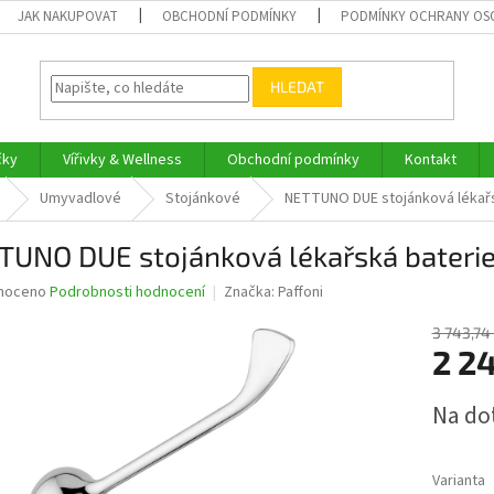
JAK NAKUPOVAT
OBCHODNÍ PODMÍNKY
PODMÍNKY OCHRANY OS
HLEDAT
čky
Vířivky & Wellness
Obchodní podmínky
Kontakt
Umyvadlové
Stojánkové
NETTUNO DUE stojánková lékařs
TUNO DUE stojánková lékařská bateri
né
noceno
Podrobnosti hodnocení
Značka:
Paffoni
ní
u
3 743,74
2 24
Měrná
Na do
cena:
ek.
Varianta