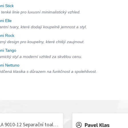
oni Stick
 tenké linie pro luxusní minimalistický vzhled.
oni Elle
antní tvary, které dodají koupelně jemnost a styl.
oni Rock
zný design pro koupelny, které chtějí zaujmout.
oni Tango
mický styl a moderní vzhled za skvělou cenu.
oni Nettuno
dčená klasika s důrazem na funkčnost a spolehlivost.
VILLA 9010-12 Separační toaleta, 230/12V
Pavel Klas