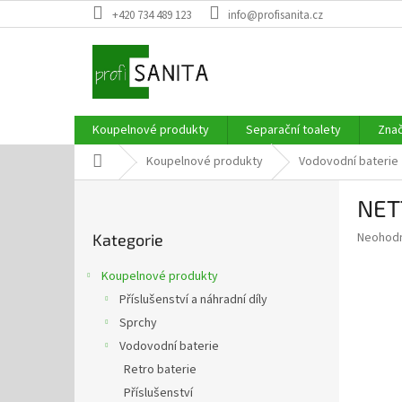
Přejít
+420 734 489 123
info@profisanita.cz
na
obsah
Koupelnové produkty
Separační toalety
Zna
Domů
Koupelnové produkty
Vodovodní baterie
P
NET
o
Přeskočit
s
Průměr
Neohod
Kategorie
kategorie
t
hodnoce
r
produkt
Koupelnové produkty
a
je
Příslušenství a náhradní díly
0,0
n
z
Sprchy
n
5
í
Vodovodní baterie
hvězdič
p
Retro baterie
a
Příslušenství