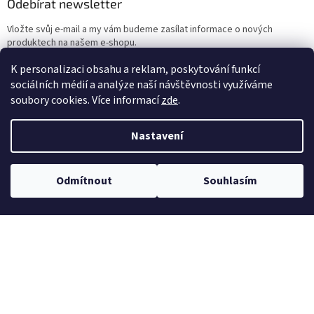
Odebírat newsletter
Vložte svůj e-mail a my vám budeme zasílat informace o nových
produktech na našem e-shopu.
K personalizaci obsahu a reklam, poskytování funkcí
E-mail
sociálních médií a analýze naší návštěvnosti využíváme
soubory cookies. Více informací
zde
.
Vložením e-mailu souhlasíte s
podmínkami ochrany osobních údajů
Nastavení
PŘIHLÁSIT SE
Odmítnout
Souhlasím
Reklamace a vrácení
Kontakt
Zásady ochrany osobních údajů
Cookies
Obchodní podmínky
Doprava
Platební zásady
Reference
Pro projektanty a partnery
Články