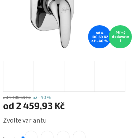
Přímý
od 4
dodavate
100,69 Kč
l
až –40 %
od 4 100,69 Kč
až –40 %
od
2 459,93 Kč
Měrná
Zvolte variantu
cena: