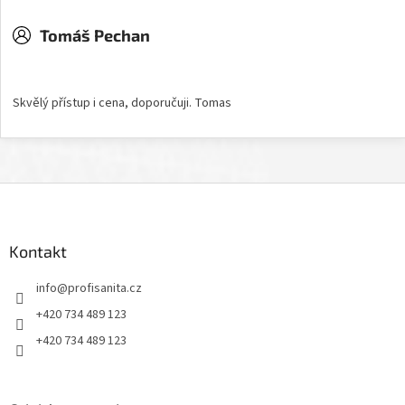
Tomáš Pechan
Hodnocení obchodu je 5 z 5 hvězdiček.
Skvělý přístup i cena, doporučuji. Tomas
Z
á
p
a
Kontakt
t
info
@
profisanita.cz
í
+420 734 489 123
+420 734 489 123