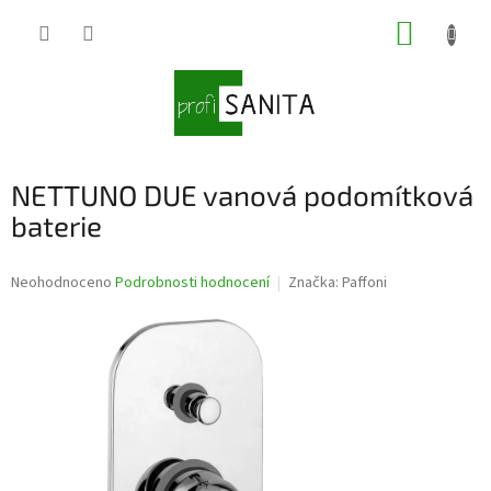
Přejít
NÁKUP
na
obsah
KOŠÍK
NETTUNO DUE vanová podomítková
baterie
Průměrné
Neohodnoceno
Podrobnosti hodnocení
Značka:
Paffoni
hodnocení
produktu
je
0,0
z
5
hvězdiček.