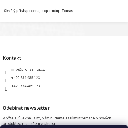
Hodnocení obchodu je 5 z 5 hvězdiček.
Skvělý přístup i cena, doporučuji. Tomas
Z
á
p
a
Kontakt
t
info
@
profisanita.cz
í
+420 734 489 123
+420 734 489 123
Odebírat newsletter
Vložte svůj e-mail a my vám budeme zasílat informace o nových
produktech na našem e-shopu.