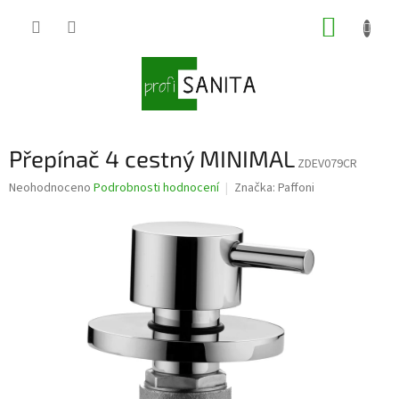
Přejít
NÁKUP
na
obsah
KOŠÍK
Přepínač 4 cestný MINIMAL
ZDEV079CR
Průměrné
Neohodnoceno
Podrobnosti hodnocení
Značka:
Paffoni
hodnocení
produktu
je
0,0
z
5
hvězdiček.