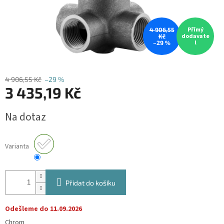
Přímý
4 906,55
dodavate
Kč
l
–29 %
4 906,55 Kč
–29 %
3 435,19 Kč
Měrná
Na dotaz
cena:
Varianta
Přidat do košíku
Odešleme do 11.09.2026
Chrom