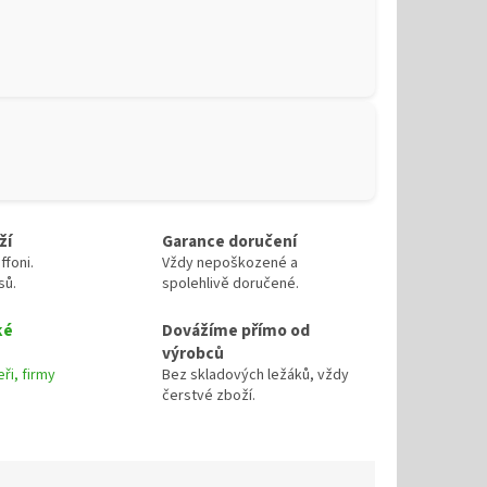
ží
Garance doručení
ffoni.
Vždy nepoškozené a
sů.
spolehlivě doručené.
ké
Dovážíme přímo od
výrobců
ři, firmy
Bez skladových ležáků, vždy
čerstvé zboží.