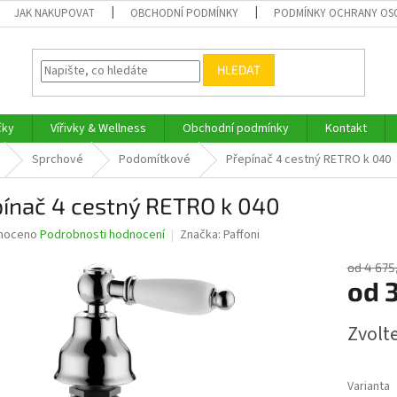
JAK NAKUPOVAT
OBCHODNÍ PODMÍNKY
PODMÍNKY OCHRANY OS
HLEDAT
čky
Vířivky & Wellness
Obchodní podmínky
Kontakt
Sprchové
Podomítkové
Přepínač 4 cestný RETRO k 040
pínač 4 cestný RETRO k 040
né
noceno
Podrobnosti hodnocení
Značka:
Paffoni
ní
u
od 4 675
od
3
Měrná
Zvolt
cena:
ek.
Varianta