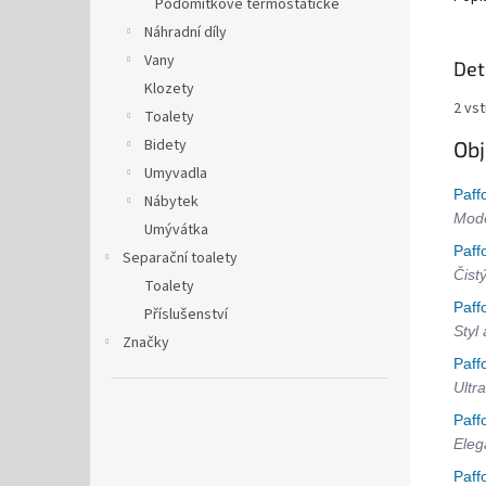
Podomítkové termostatické
Náhradní díly
Vany
Det
Klozety
2 vs
Toalety
Bidety
Obj
Umyvadla
Paff
Nábytek
Mode
Umývátka
Paff
Separační toalety
Čist
Toalety
Paff
Příslušenství
Styl
Značky
Paff
Ultra
Paff
Eleg
Paff