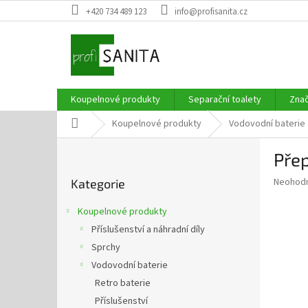
Přejít
+420 734 489 123
info@profisanita.cz
na
obsah
Koupelnové produkty
Separační toalety
Zna
Domů
Koupelnové produkty
Vodovodní baterie
P
Pře
o
Přeskočit
s
Průměr
Neohod
Kategorie
kategorie
t
hodnoce
r
produkt
Koupelnové produkty
a
je
Příslušenství a náhradní díly
0,0
n
z
Sprchy
n
5
í
Vodovodní baterie
hvězdič
p
Retro baterie
a
Příslušenství