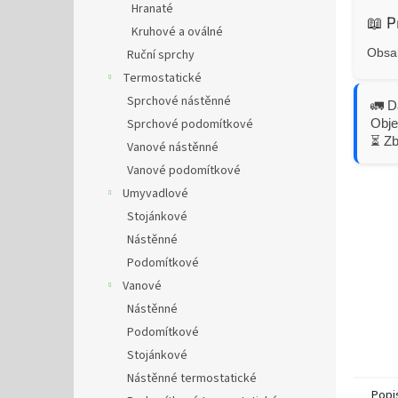
Hranaté
📖 P
Kruhové a oválné
Obsah
Ruční sprchy
Termostatické
Sprchové nástěnné
🚛 D
Obje
Sprchové podomítkové
⏳ Z
Vanové nástěnné
Vanové podomítkové
Umyvadlové
Stojánkové
Nástěnné
Podomítkové
Vanové
Nástěnné
Podomítkové
Stojánkové
Nástěnné termostatické
Popi