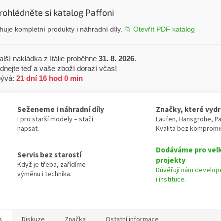
rohlédněte si katalog Paffoni
uje kompletní produkty i náhradní díly.
📁 Otevřít PDF katalog
alší nakládka z Itálie proběhne
31. 8. 2026
.
dnejte teď a vaše zboží dorazí včas!
bývá:
21 dní 16 hod 0 min
Seženeme i náhradní díly
Značky, které vydr
I pro starší modely – stačí
Laufen, Hansgrohe, Pa
napsat.
Kvalita bez kompromi
Dodáváme pro vel
Servis bez starostí
projekty
Když je třeba, zařídíme
Důvěřují nám develope
výměnu i technika.
i instituce.
s
Diskuze
Značka
Ostatní informace