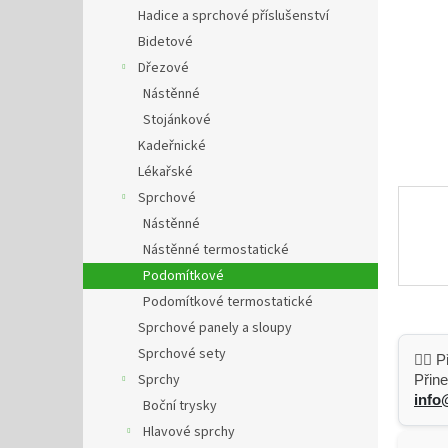
n
Hadice a sprchové příslušenství
e
Bidetové
l
Dřezové
Nástěnné
Stojánkové
Kadeřnické
Lékařské
Sprchové
Nástěnné
Nástěnné termostatické
Podomítkové
Podomítkové termostatické
Sprchové panely a sloupy
Sprchové sety
👷‍♂️
Sprchy
Přine
info
Boční trysky
Hlavové sprchy