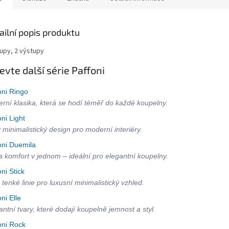
ailní popis produktu
tupy, 2 výstupy
evte další série Paffoni
oni Ringo
rní klasika, která se hodí téměř do každé koupelny.
oni Light
ý minimalistický design pro moderní interiéry.
oni Duemila
 a komfort v jednom – ideální pro elegantní koupelny.
oni Stick
 tenké linie pro luxusní minimalistický vzhled.
oni Elle
antní tvary, které dodají koupelně jemnost a styl.
oni Rock