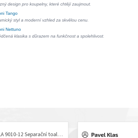
zný design pro koupelny, které chtějí zaujmout.
oni Tango
mický styl a moderní vzhled za skvělou cenu.
oni Nettuno
dčená klasika s důrazem na funkčnost a spolehlivost.
VILLA 9010-12 Separační toaleta, 230/12V
Pavel Klas