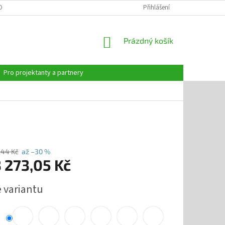
OBNÍCH ÚDAJŮ
Přihlášení
NÁKUPNÍ
Prázdný košík
KOŠÍK
Pro projektanty a partnery
,44 Kč
až –30 %
 273,05 Kč
e variantu