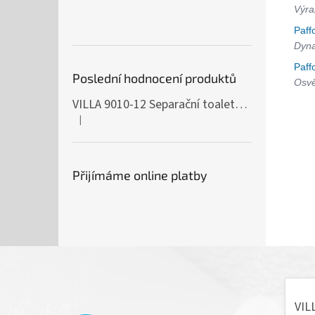
Výra
Paff
Dyna
Paff
Poslední hodnocení produktů
Osvě
VILLA 9010-12 Separační toaleta, 230/12V
|
Hodnocení produktu je 5 z 5 hvězdiček.
Přijímáme online platby