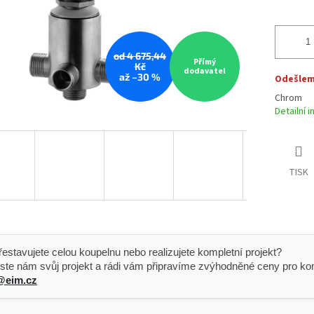
od 4 675,44
Přímý
Kč
dodavatel
až –30 %
Odešleme
Chrom
Detailní 
TISK
 Přestavujete celou koupelnu nebo realizujete kompletní projekt?
ste nám svůj projekt a rádi vám připravíme zvýhodněné ceny pro kom
@eim.cz