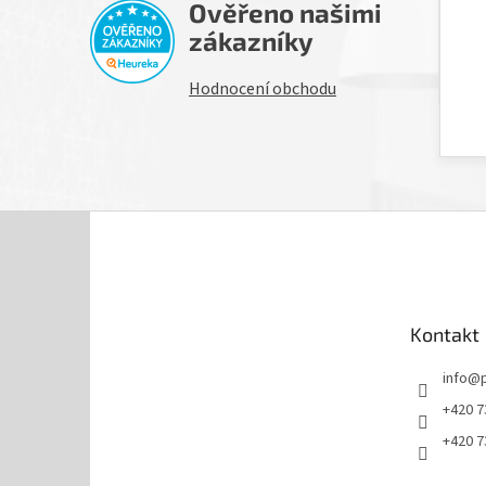
Ověřeno našimi
H
zákazníky
Hodnocení obchodu
Z
á
p
a
t
Kontakt
í
info
@
+420 7
+420 7