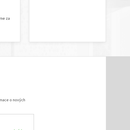
5 hvězdiček.
Hodnocení obchodu je 5 z 5 hvězdiček.
íme za
rmace o nových