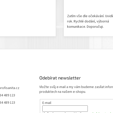
odnocení produktu je 5 z 5 hvězdiček.
Hodnocení obchodu je 5 z 
Zatím vše dle očekávání. Uvid
rok. Rychlé dodání, výborná
komunikace. Doporučuji.
Odebírat newsletter
Vložte svůj e-mail a my vám budeme zasílat info
profisanita.cz
produktech na našem e-shopu.
34 489 123
34 489 123
E-mail