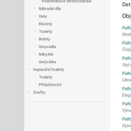
Podomítkové termostatické
Det
Náhradní díly
Obj
Vany
Klozety
Paff
Toalety
Mode
Bidety
Paff
Umyvadla
Čist
Nábytek
Paff
Umývátka
Styl
Separační toalety
Paff
Toalety
Ultra
Příslušenství
Paff
Značky
Eleg
Paff
Výra
Paff
Dyna