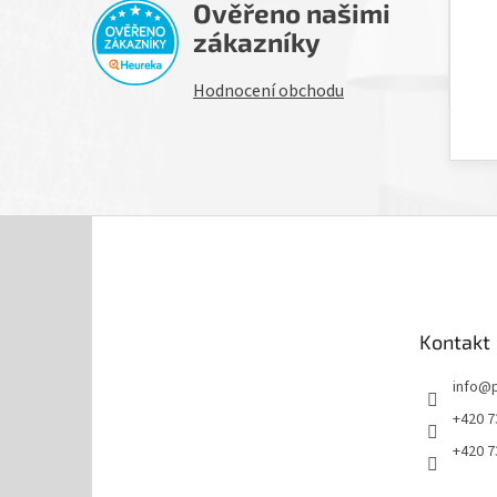
Ověřeno našimi
H
zákazníky
Hodnocení obchodu
Z
á
p
a
t
Kontakt
í
info
@
+420 7
+420 7