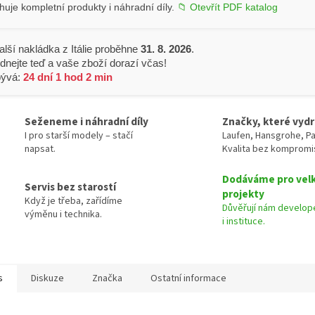
uje kompletní produkty i náhradní díly.
📁 Otevřít PDF katalog
alší nakládka z Itálie proběhne
31. 8. 2026
.
dnejte teď a vaše zboží dorazí včas!
bývá:
24 dní 1 hod 2 min
Seženeme i náhradní díly
Značky, které vydr
I pro starší modely – stačí
Laufen, Hansgrohe, Pa
napsat.
Kvalita bez kompromi
Dodáváme pro vel
Servis bez starostí
projekty
Když je třeba, zařídíme
Důvěřují nám develope
výměnu i technika.
i instituce.
s
Diskuze
Značka
Ostatní informace