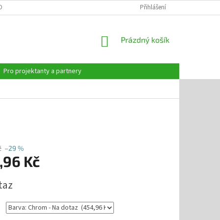
OBNÍCH ÚDAJŮ
Přihlášení
NÁKUPNÍ
Prázdný košík
KOŠÍK
Pro projektanty a partnery
č
–29 %
,96 Kč
taz