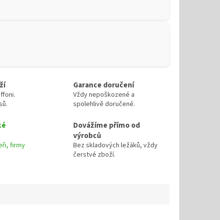
ží
Garance doručení
ffoni.
Vždy nepoškozené a
sů.
spolehlivě doručené.
ké
Dovážíme přímo od
výrobců
ři, firmy
Bez skladových ležáků, vždy
čerstvé zboží.