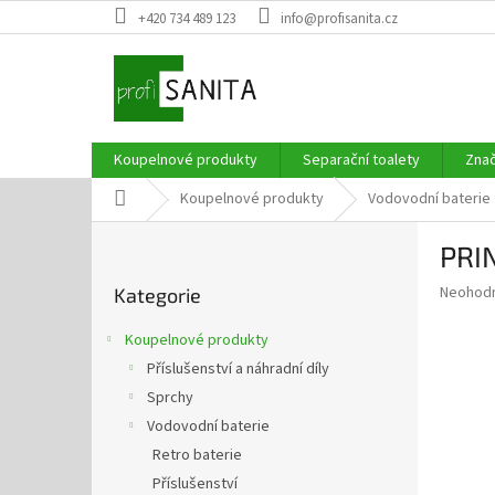
Přejít
+420 734 489 123
info@profisanita.cz
na
obsah
Koupelnové produkty
Separační toalety
Zna
Domů
Koupelnové produkty
Vodovodní baterie
P
PRIN
o
Přeskočit
s
Průměr
Neohod
Kategorie
kategorie
t
hodnoce
r
produkt
Koupelnové produkty
a
je
Příslušenství a náhradní díly
0,0
n
z
Sprchy
n
5
í
Vodovodní baterie
hvězdič
p
Retro baterie
a
Příslušenství