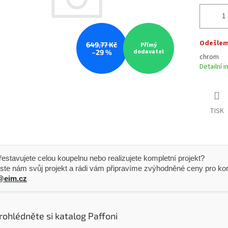
Odešleme
649,77 Kč
Přímý
dodavatel
–29 %
chrom
Detailní 
TISK
 Přestavujete celou koupelnu nebo realizujete kompletní projekt?
ste nám svůj projekt a rádi vám připravíme zvýhodněné ceny pro kom
@eim.cz
rohlédněte si katalog Paffoni