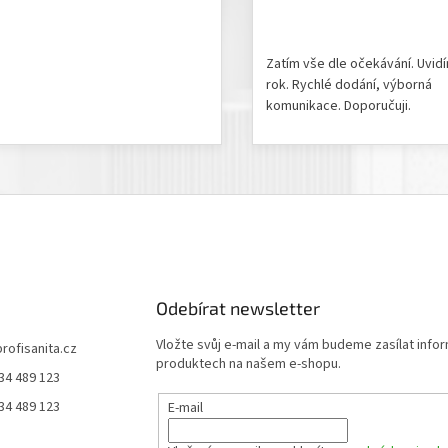
odnocení produktu je 5 z 5 hvězdiček.
Hodnocení obchodu je 5 z 
Zatím vše dle očekávání. Uvid
rok. Rychlé dodání, výborná
komunikace. Doporučuji.
Odebírat newsletter
Vložte svůj e-mail a my vám budeme zasílat info
profisanita.cz
produktech na našem e-shopu.
34 489 123
34 489 123
E-mail