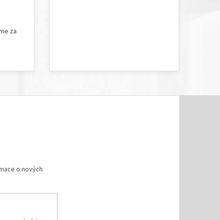
5 hvězdiček.
Hodnocení obchodu je 5 z 5 hvězdiček.
íme za
rmace o nových