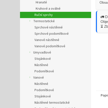
Hranaté
Obsah
Kruhové a oválné
Ruční sprchy
🚛 D
Termostatické
Obje
⏳ Z
Sprchové nástěnné
Sprchové podomítkové
Vanové nástěnné
Vanové podomítkové
Umyvadlové
Stojánkové
Nástěnné
Podomítkové
Vanové
Nástěnné
Podomítkové
Popi
Stojánkové
Nástěnné termostatické