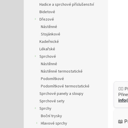
n
Hadice a sprchové příslušenství
e
Bidetové
l
Dřezové
Nástěnné
Stojánkové
Kadeřnické
Lékařské
Sprchové
Nástěnné
Nástěnné termostatické
Podomítkové
Podomítkové termostatické
👷‍♂️
Sprchové panely a sloupy
Přine
info
Sprchové sety
Sprchy
Boční trysky
📖 P
Hlavové sprchy