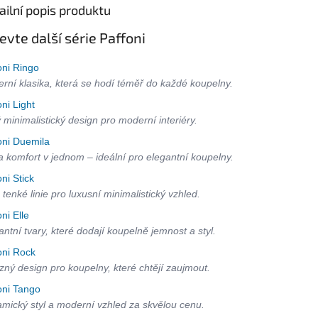
ailní popis produktu
evte další série Paffoni
oni Ringo
rní klasika, která se hodí téměř do každé koupelny.
oni Light
ý minimalistický design pro moderní interiéry.
oni Duemila
 a komfort v jednom – ideální pro elegantní koupelny.
oni Stick
 tenké linie pro luxusní minimalistický vzhled.
oni Elle
antní tvary, které dodají koupelně jemnost a styl.
oni Rock
zný design pro koupelny, které chtějí zaujmout.
oni Tango
mický styl a moderní vzhled za skvělou cenu.