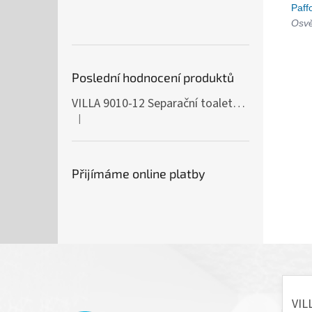
Paff
Osvě
Poslední hodnocení produktů
VILLA 9010-12 Separační toaleta, 230/12V
|
Hodnocení produktu je 5 z 5 hvězdiček.
Přijímáme online platby