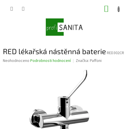
Přejít
NÁKUP
na
obsah
KOŠÍK
RED lékařská nástěnná baterie
RED302CR
Průměrné
Neohodnoceno
Podrobnosti hodnocení
Značka:
Paffoni
hodnocení
produktu
je
0,0
z
5
hvězdiček.