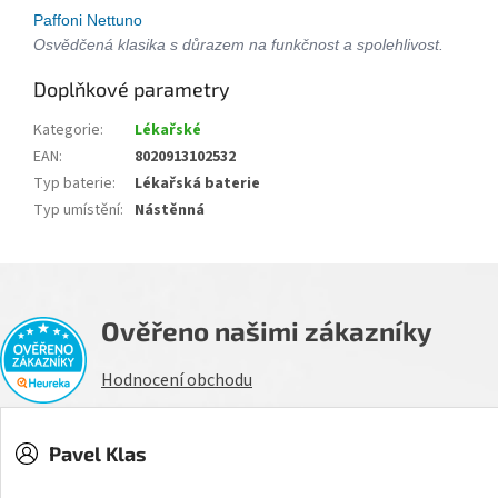
Paffoni Nettuno
Osvědčená klasika s důrazem na funkčnost a spolehlivost.
Doplňkové parametry
Kategorie
:
Lékařské
EAN
:
8020913102532
Typ baterie
:
Lékařská baterie
Typ umístění
:
Nástěnná
Ověřeno našimi zákazníky
Hodnocení obchodu
Pavel Klas
Hodnocení obchodu je 5 z 5 hvězdiček.