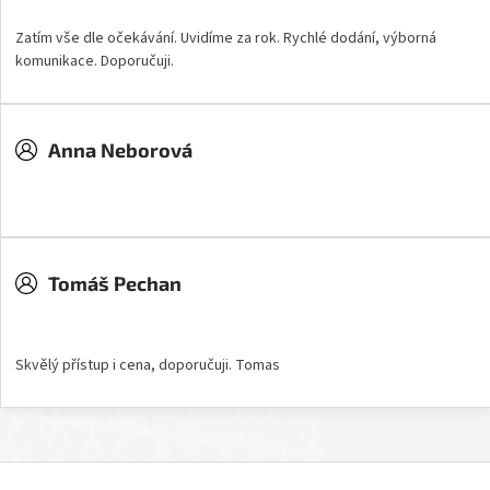
Zatím vše dle očekávání. Uvidíme za rok. Rychlé dodání, výborná
komunikace. Doporučuji.
Anna Neborová
Hodnocení obchodu je 5 z 5 hvězdiček.
Tomáš Pechan
Hodnocení obchodu je 5 z 5 hvězdiček.
Skvělý přístup i cena, doporučuji. Tomas
Z