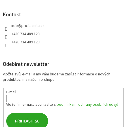
á
p
a
Kontakt
t
info
@
profisanita.cz
í
+420 734 489 123
+420 734 489 123
Odebírat newsletter
Vložte svůj e-mail a my vám budeme zasílat informace o nových
produktech na našem e-shopu.
E-mail
Vložením e-mailu souhlasíte s
podmínkami ochrany osobních údajů
PŘIHLÁSIT SE