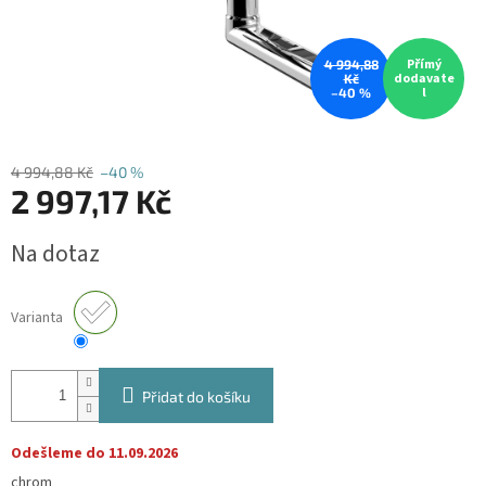
Přímý
4 994,88
dodavate
Kč
l
–40 %
4 994,88 Kč
–40 %
2 997,17 Kč
Měrná
Na dotaz
cena:
Varianta
Přidat do košíku
Odešleme do 11.09.2026
chrom