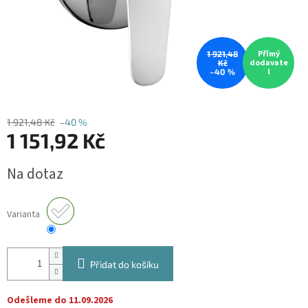
Přímý
1 921,48
dodavate
Kč
l
–40 %
1 921,48 Kč
–40 %
1 151,92 Kč
Měrná
Na dotaz
cena:
Varianta
Přidat do košíku
Odešleme do 11.09.2026