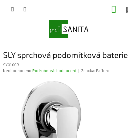
Přejít
NÁKUP
na
obsah
KOŠÍK
SLY sprchová podomítková baterie
SY010CR
Průměrné
Neohodnoceno
Podrobnosti hodnocení
Značka:
Paffoni
hodnocení
produktu
je
0,0
z
5
hvězdiček.