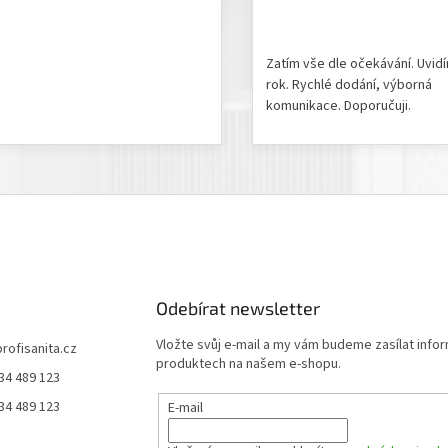
odnocení produktu je 5 z 5 hvězdiček.
Hodnocení obchodu je 5 z 
Zatím vše dle očekávání. Uvid
rok. Rychlé dodání, výborná
komunikace. Doporučuji.
Odebírat newsletter
Vložte svůj e-mail a my vám budeme zasílat info
profisanita.cz
produktech na našem e-shopu.
34 489 123
34 489 123
E-mail