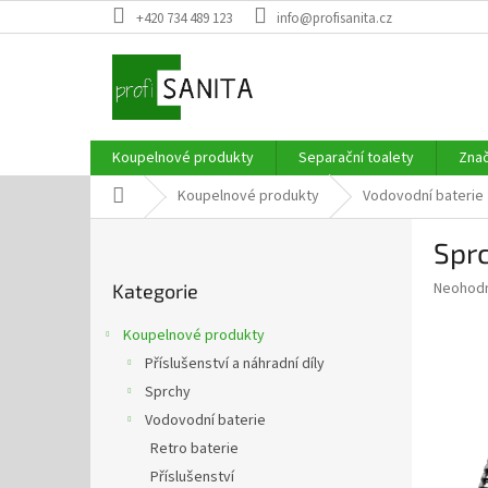
Přejít
+420 734 489 123
info@profisanita.cz
na
obsah
Koupelnové produkty
Separační toalety
Zna
Domů
Koupelnové produkty
Vodovodní baterie
P
Sprc
o
Přeskočit
s
Průměr
Neohod
Kategorie
kategorie
t
hodnoce
r
produkt
Koupelnové produkty
a
je
Příslušenství a náhradní díly
0,0
n
z
Sprchy
n
5
í
Vodovodní baterie
hvězdič
p
Retro baterie
a
Příslušenství