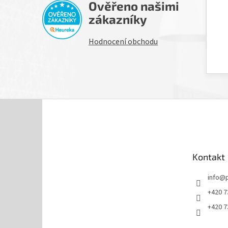
Ověřeno našimi
H
zákazníky
Hodnocení obchodu
Z
á
p
a
t
Kontakt
í
info
@
+420 7
+420 7