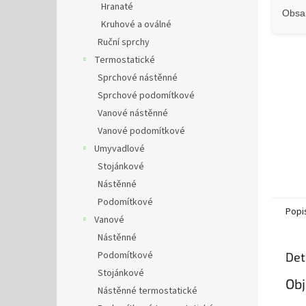
Hranaté
Obsah
Kruhové a oválné
Ruční sprchy
Termostatické
Sprchové nástěnné
Sprchové podomítkové
Vanové nástěnné
Vanové podomítkové
Umyvadlové
Stojánkové
Nástěnné
Podomítkové
Popi
Vanové
Nástěnné
Podomítkové
Det
Stojánkové
Obj
Nástěnné termostatické