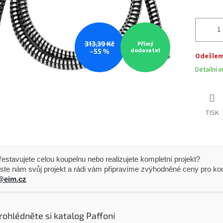
313,39 Kč
Přímý
dodavatel
–55 %
Odešleme
Detailní 
TISK
 Přestavujete celou koupelnu nebo realizujete kompletní projekt?
ste nám svůj projekt a rádi vám připravíme zvýhodněné ceny pro kom
@eim.cz
rohlédněte si katalog Paffoni