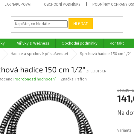
JAK NAKUPOVAT
OBCHODNÍ PODMÍNKY
PODMÍNKY OCHRANY OS
HLEDAT
čky
Vířivky & Wellness
Obchodní podmínky
Kontakt
Hadice a sprchové příslušenství
Sprchová hadice 150 cm 1/2"
hová hadice 150 cm 1/2"
ZFLO015CR
né
noceno
Podrobnosti hodnocení
Značka:
Paffoni
ní
u
313,39 K
141,
Měrná
Na do
cena:
ek.
Varianta