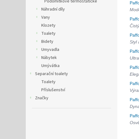
Podomítkové termostatické
Paff
Náhradní díly
Mode
Vany
Paff
Klozety
Čist
Toalety
Paff
Bidety
Styl
Umyvadla
Paff
Nábytek
Ultra
Umývátka
Paff
Separační toalety
Eleg
Toalety
Paff
Příslušenství
Výra
Značky
Paff
Dyna
Paff
Osvě