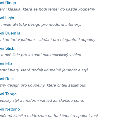
oni Ringo
rní klasika, která se hodí téměř do každé koupelny.
oni Light
ý minimalistický design pro moderní interiéry.
oni Duemila
 a komfort v jednom – ideální pro elegantní koupelny.
oni Stick
 tenké linie pro luxusní minimalistický vzhled.
oni Elle
antní tvary, které dodají koupelně jemnost a styl.
oni Rock
zný design pro koupelny, které chtějí zaujmout.
oni Tango
mický styl a moderní vzhled za skvělou cenu.
oni Nettuno
dčená klasika s důrazem na funkčnost a spolehlivost.