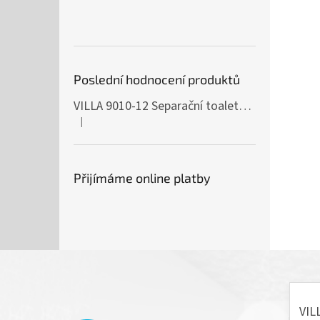
Poslední hodnocení produktů
VILLA 9010-12 Separační toaleta, 230/12V
|
Hodnocení produktu je 5 z 5 hvězdiček.
Přijímáme online platby