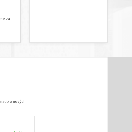
5 hvězdiček.
Hodnocení obchodu je 5 z 5 hvězdiček.
íme za
rmace o nových