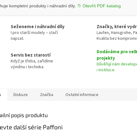
uje kompletní produkty i náhradní díly.
📁 Otevřít PDF katalog
Seženeme i náhradní díly
Značky, které vydr
I pro starší modely – stačí
Laufen, Hansgrohe, Pa
napsat.
Kvalita bez kompromi
Dodáváme pro vel
Servis bez starostí
projekty
Když je třeba, zařídíme
Důvěřují nám develope
výměnu i technika.
i instituce.
s
Diskuze
Značka
Ostatní informace
ailní popis produktu
evte další série Paffoni