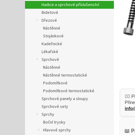
n
Hadice a sprchové příslušenství
e
Bidetové
l
Dřezové
Nástěnné
Stojánkové
Kadeřnické
Lékařské
Sprchové
Nástěnné
Nástěnné termostatické
Podomítkové
Podomítkové termostatické
👷‍♂️
Sprchové panely a sloupy
Přine
Sprchové sety
info
Sprchy
Boční trysky
Hlavové sprchy
📖 P