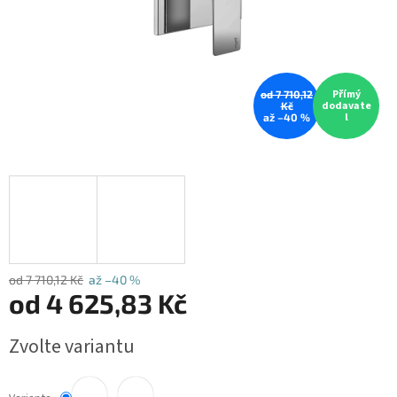
Přímý
od 7 710,12
dodavate
Kč
l
až –40 %
od 7 710,12 Kč
až –40 %
od
4 625,83 Kč
Měrná
Zvolte variantu
cena: