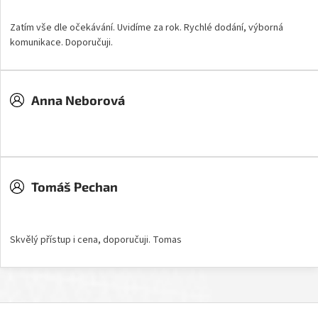
Hodnocení obchodu je 5 z 5 hvězdiček.
Zatím vše dle očekávání. Uvidíme za rok. Rychlé dodání, výborná
komunikace. Doporučuji.
Anna Neborová
Hodnocení obchodu je 5 z 5 hvězdiček.
Tomáš Pechan
Hodnocení obchodu je 5 z 5 hvězdiček.
Skvělý přístup i cena, doporučuji. Tomas
Z