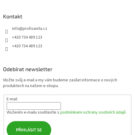
á
p
a
Kontakt
t
info
@
profisanita.cz
í
+420 734 489 123
+420 734 489 123
Odebírat newsletter
Vložte svůj e-mail a my vám budeme zasílat informace o nových
produktech na našem e-shopu.
E-mail
Vložením e-mailu souhlasíte s
podmínkami ochrany osobních údajů
PŘIHLÁSIT SE