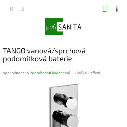
Přejít
NÁKUP
na
obsah
KOŠÍK
TANGO vanová/sprchová
podomítková baterie
Průměrné
Neohodnoceno
Podrobnosti hodnocení
Značka:
Paffoni
hodnocení
produktu
je
0,0
z
5
hvězdiček.