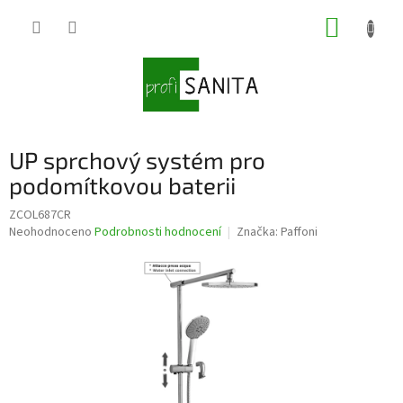
Přejít
NÁKUP
na
obsah
KOŠÍK
UP sprchový systém pro
podomítkovou baterii
ZCOL687CR
Průměrné
Neohodnoceno
Podrobnosti hodnocení
Značka:
Paffoni
hodnocení
produktu
je
0,0
z
5
hvězdiček.