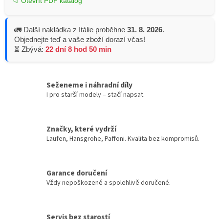
📁 Otevřít PDF katalog
🚛 Další nakládka z Itálie proběhne
31. 8. 2026
.
Objednejte teď a vaše zboží dorazí včas!
⏳ Zbývá:
22 dní 8 hod 50 min
Seženeme i náhradní díly
I pro starší modely – stačí napsat.
Značky, které vydrží
Laufen, Hansgrohe, Paffoni. Kvalita bez kompromisů.
Garance doručení
Vždy nepoškozené a spolehlivě doručené.
Servis bez starostí