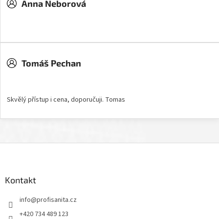
Anna Neborová
Hodnocení obchodu je 5 z 5 hvězdiček.
Tomáš Pechan
Hodnocení obchodu je 5 z 5 hvězdiček.
Skvělý přístup i cena, doporučuji. Tomas
Z
á
p
a
Kontakt
t
info
@
profisanita.cz
í
+420 734 489 123